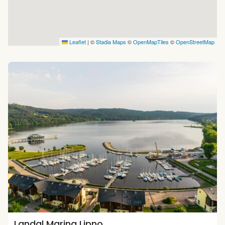
Leaflet
|
©
Stadia Maps
©
OpenMapTiles
©
OpenStreetMap
Landal Marina Lipno