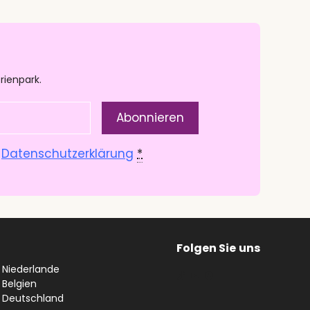
rienpark.
.
Datenschutzerklärung
*
Folgen Sie
uns
n Niederlande
#
YouTube
Facebook
 Belgien
n Deutschland