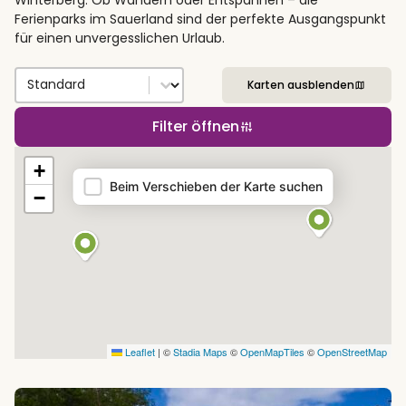
Ferienparks im Sauerland sind der perfekte Ausgangspunkt
für einen unvergesslichen Urlaub.
Sort by
Sort content
Karten ausblenden
Filter öffnen
Map
+
Beim Verschieben der Karte suchen
−
Leaflet
|
©
Stadia Maps
©
OpenMapTiles
©
OpenStreetMap