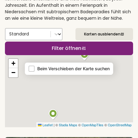
Jahreszeit. Ein Aufenthalt in einem Ferienpark in
Niedersachsen mit subtropischem Badeparadies fühlt sich
an wie eine kleine Weltreise, ganz bequem in der Nähe.
Sort by
Sort content
Karten ausblenden
Filter öffnen
Map
+
Beim Verschieben der Karte suchen
−
Leaflet
|
©
Stadia Maps
©
OpenMapTiles
©
OpenStreetMap