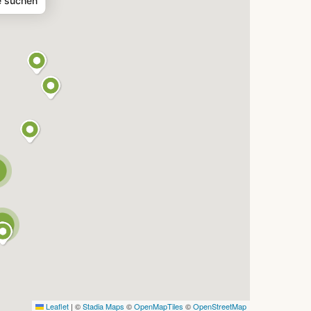
e suchen
2
Leaflet
|
©
Stadia Maps
©
OpenMapTiles
©
OpenStreetMap