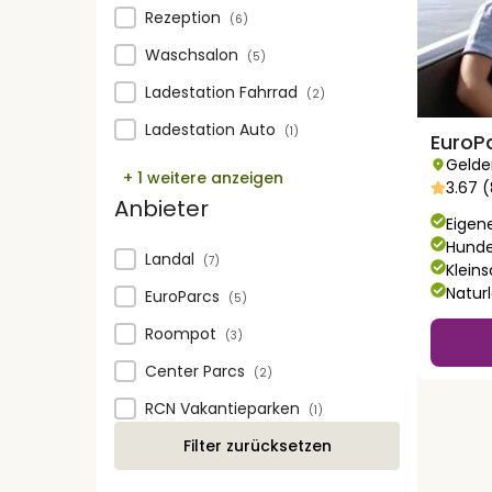
Services
Rezeption
(6)
Waschsalon
(5)
Ladestation Fahrrad
(2)
Ladestation Auto
(1)
EuroP
Gelde
+ 1 weitere anzeigen
3.67 
Anbieter
Eigen
Hunde
Anbieter
Landal
(7)
Klein
Natur
EuroParcs
(5)
Roompot
(3)
Center Parcs
(2)
RCN Vakantieparken
(1)
Filter zurücksetzen