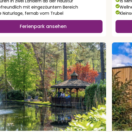
uren in zwei Ländern ab der Haustür
15 Mi
freundlich mit eingezäuntem Bereich
Welln
e Naturlage, fernab vom Trubel
Klein
Ferienpark ansehen