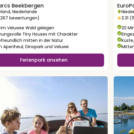
arcs Beekbergen
EuroP
rland
,
Niederlande
Niede
(1267 bewertungen)
3.31 (
t im Veluwse Wald gelegen
20 Mi
ungsvolle Tiny Houses mit Charakter
Einge
freundlich mitten in der Natur
Küste
n Apenheul, Dinopark und Veluwe
Mitte
Ferienpark ansehen