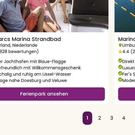
arcs Marina Strandbad
Marina
rland
,
Niederlande
Limbu
(828 bewertungen)
4.4 (
er Jachthafen mit Blaue-Flagge
Direk
freundlich mit Willkommensgeschenk
Luxusv
schalig und ruhig am IJssel-Wasser
Fer's
lage nahe Doesburg und Veluwe
Moder
Ferienpark ansehen
1
2
3
4