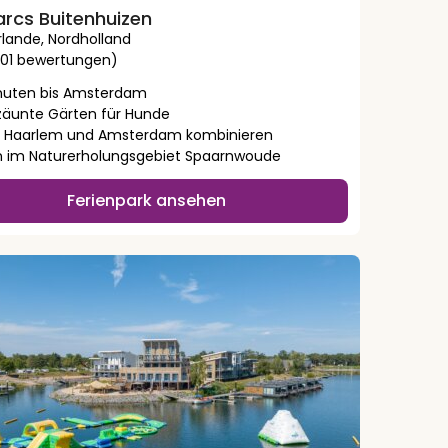
arcs Buitenhuizen
rlande
,
Nordholland
1101 bewertungen)
nuten bis Amsterdam
zäunte Gärten für Hunde
, Haarlem und Amsterdam kombinieren
n im Naturerholungsgebiet Spaarnwoude
Ferienpark ansehen