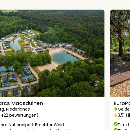
arcs Maasduinen
EuroP
rg
,
Niederlande
Gelde
(1422 bewertungen)
3.51 
t am Nationalpark Brachter Wald
Direk