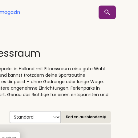
smagazin
tnessraum
parks in Holland mit Fitnessraum eine gute Wahl.
und kannst trotzdem deine Sportroutine
nn es dir passt – ohne Gedränge oder lange Wege.
tere angenehme Einrichtungen. Ferienparks in
rt. Genau das Richtige für einen entspannten und
Sort by
Sort content
Karten ausblenden