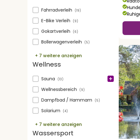
Radto
Hunde
Vermietung
Fahrradverleih
(19)
Ruhig
E-Bike Verleih
(9)
Gokartverleih
(6)
Bollerwagenverleih
(5)
+ 7 weitere anzeigen
Wellness
Wellness
Sauna
(13)
Wellnessbereich
(9)
Dampfbad / Hammam
(5)
Solarium
(4)
+ 7 weitere anzeigen
Wassersport