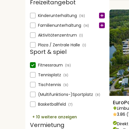
Freizeitangebot
Freizeitangebot
Kinderunterhaltung
(19)
Familienunterhaltung
(14)
Aktivitätenzentrum
(1)
Plaza / Zentrale Halle
(1)
Sport & spiel
Sport & spiel
Fitnessraum
(19)
Tennisplatz
(9)
Tischtennis
(9)
(Multifunktions-)Sportplatz
(8)
EuroP
Basketballfeld
(7)
Limbu
3.86 
+ 10 weitere anzeigen
Direk
Vermietung