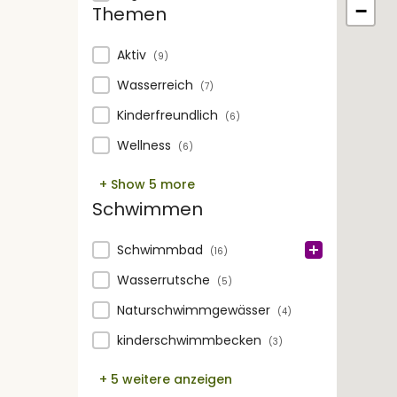
−
Themen
Themen
Aktiv
(9)
Wasserreich
(7)
Kinderfreundlich
(6)
Wellness
(6)
+ Show 5 more
Schwimmen
Schwimmen
Schwimmbad
(16)
Wasserrutsche
(5)
Naturschwimmgewässer
(4)
kinderschwimmbecken
(3)
+ 5 weitere anzeigen