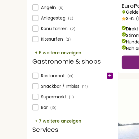
EuroP
Wassersport
Angeln
(6)
Gelde
Anlegesteg
3.62 
(2)
Kanu fahren
Direk
(2)
Stimm
Kitesurfen
(2)
Hunde
Nah a
+ 6 weitere anzeigen
Gastronomie & shops
Gastronomie & shops
Restaurant
(19)
Snackbar / Imbiss
(14)
Supermarkt
(11)
Bar
(10)
+ 7 weitere anzeigen
Services