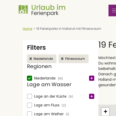
Zum
Inhalt
springen
Home
>
19 Ferienparks in Holland mit Fitnessraum
19 F
Filters
Active filters
Möchtest 
Niederlande
Fitnessraum
Du wohnst
Regionen
beibehalt
Danach ge
Regionen
Niederlande
(19)
Holland m
Lage am Wasser
gesunden
Lage am Wasser
Lage an der Küste
(8)
Lage am Fluss
(2)
Map
+
Lage am Weiher
(1)