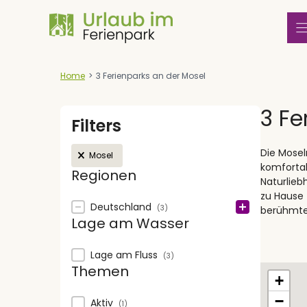
Zum
Inhalt
springen
Home
>
3 Ferienparks an der Mosel
3 Fe
Filters
Active filters
Die Mosel
Mosel
komfortab
Regionen
Naturlieb
zu Hause 
Regionen
Deutschland
(3)
berühmte 
Lage am Wasser
Lage am Wasser
Lage am Fluss
(3)
Map
Themen
+
−
Themen
Aktiv
(1)