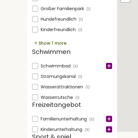
Großer Familienpark
(1)
Hundefreundlich
(1)
Kinderfreundlich
(1)
+ Show 1 more
Schwimmen
Schwimmen
Schwimmbad
(3)
Strömungskanal
(1)
Wasserattraktionen
(1)
Wasserrutsche
(1)
Freizeitangebot
Freizeitangebot
Familienunterhaltung
(3)
Kinderunterhaltung
(3)
Sport & spiel