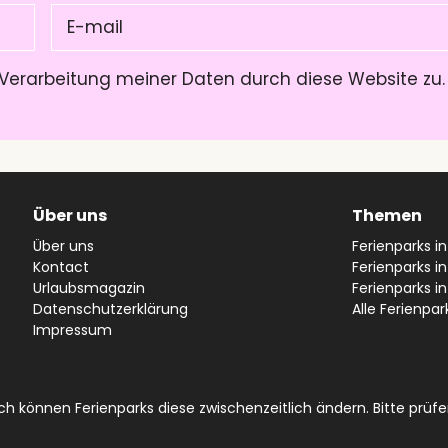
E-
mail
(Pflichtfeld)
Verarbeitung meiner Daten durch diese Website zu
Über uns
Themen
Über uns
Ferienparks i
Kontact
Ferienparks in
Urlaubsmagazin
Ferienparks i
Datenschutzerklärung
Alle Ferienpar
Impressum
 können Ferienparks diese zwischenzeitlich ändern. Bitte prüfen