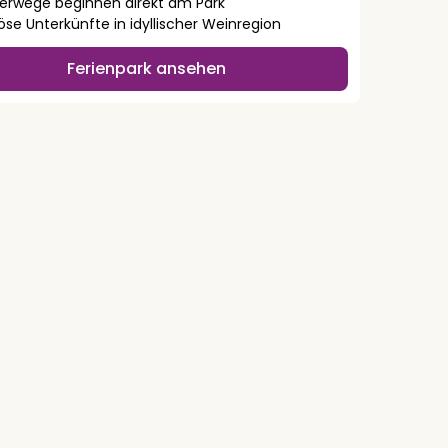
rwege beginnen direkt am Park
öse Unterkünfte in idyllischer Weinregion
Ferienpark ansehen