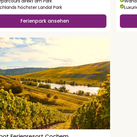
erparcours direkt am Park
Wande
chlands höchster Landal Park
Luxuri
Ferienpark ansehen
ot Ferienresort Cochem