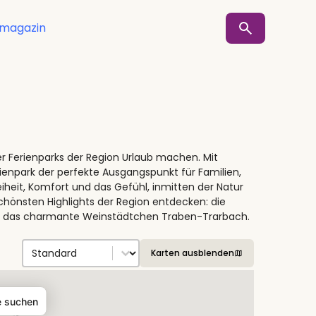
smagazin
er Ferienparks der Region Urlaub machen. Mit
ienpark der perfekte Ausgangspunkt für Familien,
eiheit, Komfort und das Gefühl, inmitten der Natur
chönsten Highlights der Region entdecken: die
und das charmante Weinstädtchen Traben-Trarbach.
Sort by
Sort content
Karten ausblenden
e suchen