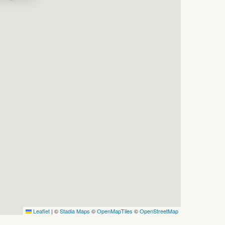
Leaflet
|
©
Stadia Maps
©
OpenMapTiles
©
OpenStreetMap