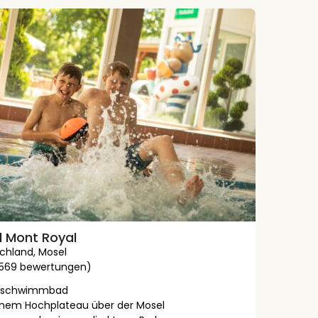
l Mont Royal
chland
,
Mosel
2569 bewertungen)
enschwimmbad
inem Hochplateau über der Mosel