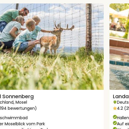
l Sonnenberg
Landa
chland
,
Mosel
Deuts
3194 bewertungen)
4.2 (
enschwimmbad
Hall
ter Moselblick vom Park
Auf e