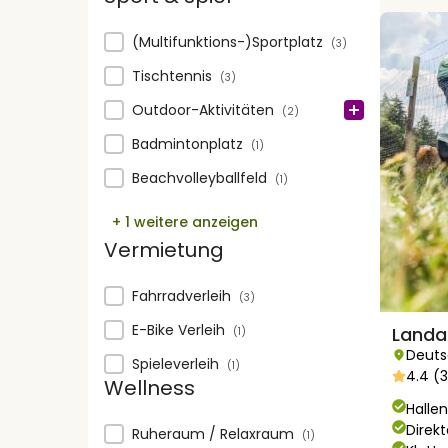
Sport & spiel
(Multifunktions-)Sportplatz
(3)
Tischtennis
(3)
Outdoor-Aktivitäten
(2)
Badmintonplatz
(1)
Beachvolleyballfeld
(1)
+ 1 weitere anzeigen
Vermietung
Vermietung
Fahrradverleih
(3)
E-Bike Verleih
Landa
(1)
Deuts
Spieleverleih
(1)
4.4 (
Wellness
Hall
Direk
Wellness
Ruheraum / Relaxraum
(1)