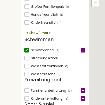
−
Großer Familienpark
(1)
Hundefreundlich
(1)
Kinderfreundlich
(1)
+ Show 1 more
Schwimmen
Schwimmen
Schwimmbad
(3)
Strömungskanal
(1)
Wasserattraktionen
(1)
Wasserrutsche
(1)
Freizeitangebot
Freizeitangebot
Familienunterhaltung
(3)
Kinderunterhaltung
(3)
Sport & spiel