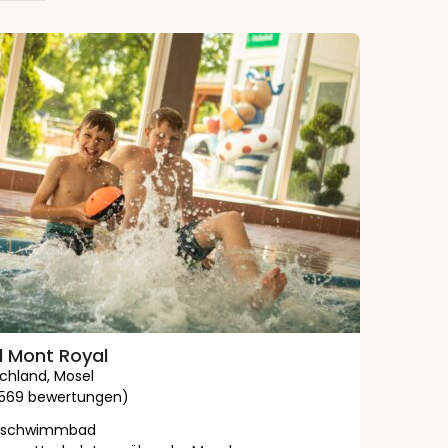
l Mont Royal
chland
,
Mosel
2569 bewertungen)
enschwimmbad