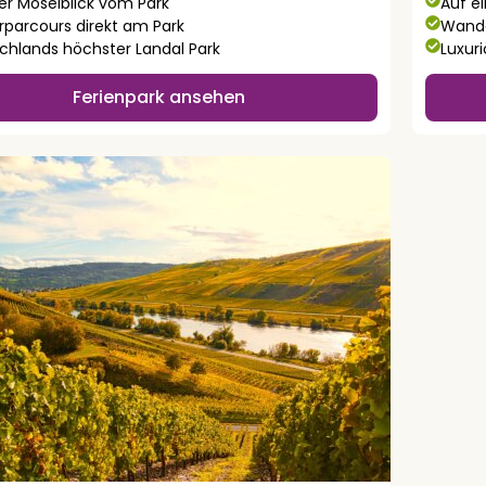
ter Moselblick vom Park
Auf e
erparcours direkt am Park
Wande
chlands höchster Landal Park
Luxuri
Ferienpark ansehen