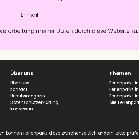
E-
mail
(Pflichtfeld)
Verarbeitung meiner Daten durch diese Website zu
Über uns
Themen
Über uns
Ferienparks i
Kontact
Ferienparks in
Urlaubsmagazin
Ferienparks i
Datenschutzerklärung
Alle Ferienpar
Impressum
 können Ferienparks diese zwischenzeitlich ändern. Bitte prüfen