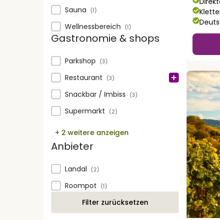
Direk
Sauna
Klett
(1)
Deuts
Wellnessbereich
(1)
Gastronomie & shops
Gastronomie & shops
Parkshop
(3)
Restaurant
(3)
Snackbar / Imbiss
(3)
Supermarkt
(2)
+ 2 weitere anzeigen
Anbieter
Anbieter
Landal
(2)
Roompot
(1)
Filter zurücksetzen