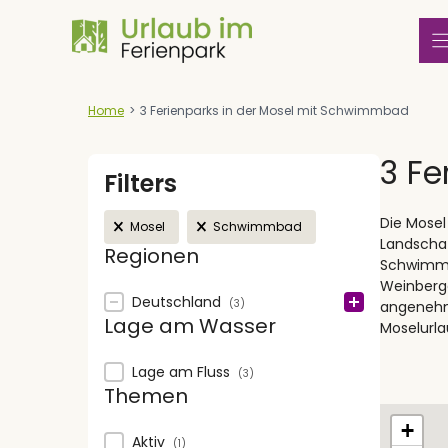
Zum
Inhalt
springen
Home
>
3 Ferienparks in der Mosel mit Schwimmbad
3 Fe
Filters
Active filters
Die Mosel
Mosel
Schwimmbad
Landschaf
Regionen
Schwimmb
Weinberge
Regionen
Deutschland
(3)
angenehm
Lage am Wasser
Moselurla
Lage am Wasser
Lage am Fluss
(3)
Themen
Map
+
Themen
Aktiv
(1)