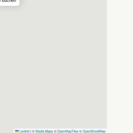
e suchen
Leaflet
|
©
Stadia Maps
©
OpenMapTiles
©
OpenStreetMap