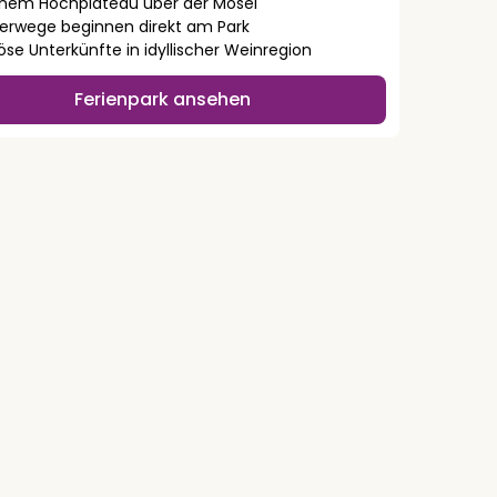
inem Hochplateau über der Mosel
rwege beginnen direkt am Park
öse Unterkünfte in idyllischer Weinregion
Ferienpark ansehen