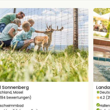
l Sonnenberg
Landa
chland
,
Mosel
Deuts
3194 bewertungen)
4.2 (
enschwimmbad
Hall