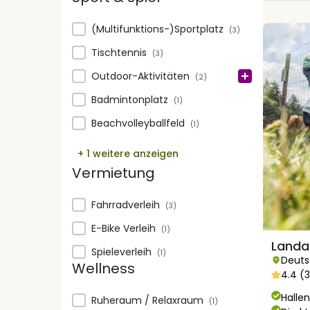
Sport & spiel
(Multifunktions-)Sportplatz
(3)
Tischtennis
(3)
Outdoor-Aktivitäten
(2)
Badmintonplatz
(1)
Beachvolleyballfeld
(1)
+ 1 weitere anzeigen
Vermietung
Vermietung
Fahrradverleih
(3)
E-Bike Verleih
(1)
Landa
Spieleverleih
(1)
Deuts
Wellness
4.4 (
Hall
Wellness
Ruheraum / Relaxraum
(1)