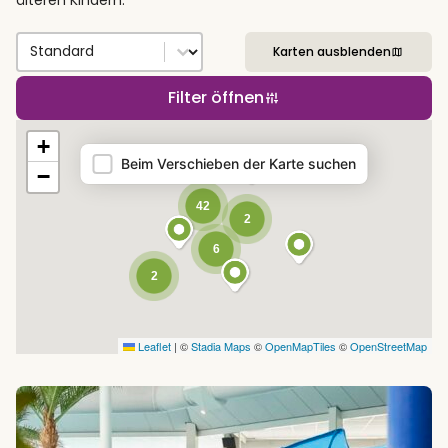
Sort by
Sort content
Karten ausblenden
Filter öffnen
Map
+
Beim Verschieben der Karte suchen
−
42
2
6
2
Leaflet
|
©
Stadia Maps
©
OpenMapTiles
©
OpenStreetMap