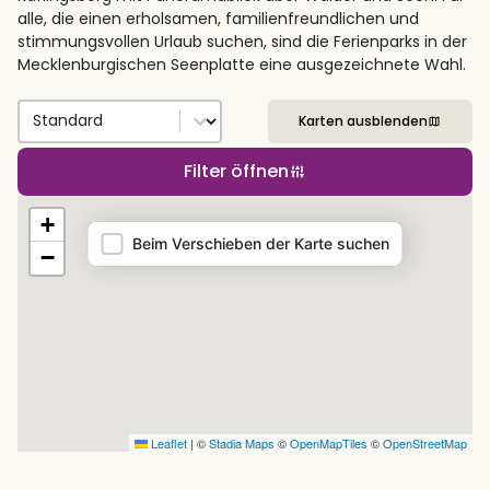
alle, die einen erholsamen, familienfreundlichen und
stimmungsvollen Urlaub suchen, sind die Ferienparks in der
Mecklenburgischen Seenplatte eine ausgezeichnete Wahl.
Sort by
Sort content
Karten ausblenden
Filter öffnen
Map
+
Beim Verschieben der Karte suchen
−
Leaflet
|
©
Stadia Maps
©
OpenMapTiles
©
OpenStreetMap