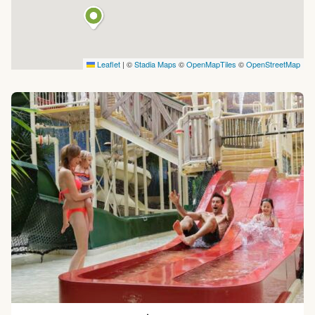
Leaflet
|
©
Stadia Maps
©
OpenMapTiles
©
OpenStreetMap