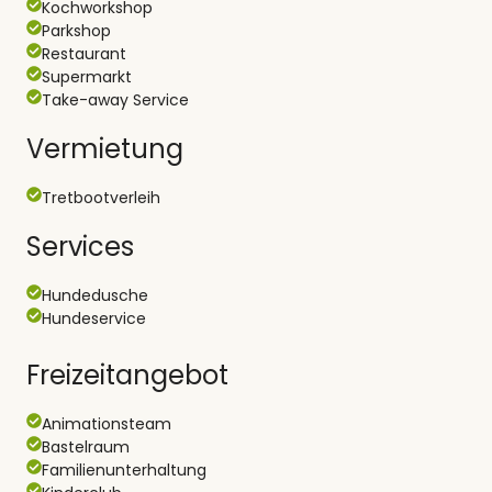
Kochworkshop
Parkshop
Restaurant
Supermarkt
Take-away Service
Vermietung
Tretbootverleih
Services
Hundedusche
Hundeservice
Freizeitangebot
Animationsteam
Bastelraum
Familienunterhaltung