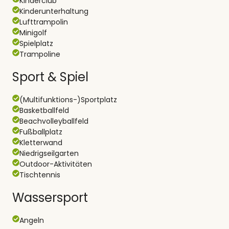
Kinderclub
Kinderunterhaltung
Lufttrampolin
Minigolf
Spielplatz
Trampoline
Sport & Spiel
(Multifunktions-)Sportplatz
Basketballfeld
Beachvolleyballfeld
Fußballplatz
Kletterwand
Niedrigseilgarten
Outdoor-Aktivitäten
Tischtennis
Wassersport
Angeln