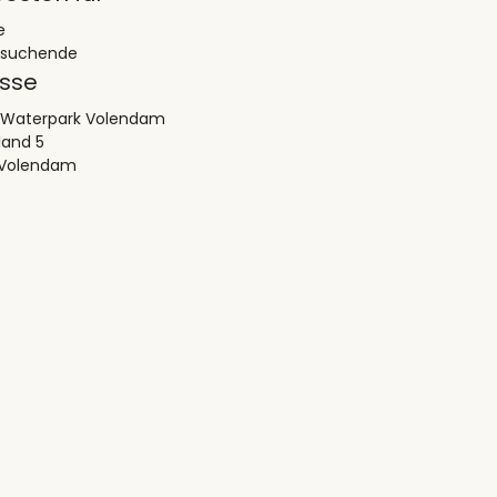
e
esuchende
sse
 Waterpark Volendam
land 5
A Volendam