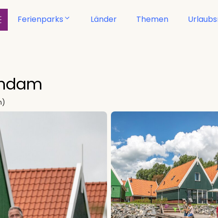
Ferienparks
Länder
Themen
Urlaub
endam
n)