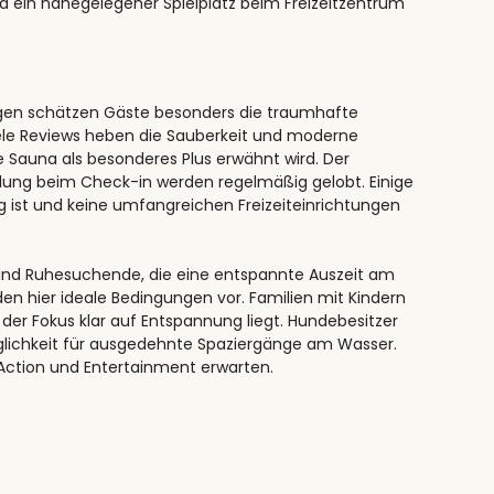
d ein nahegelegener Spielplatz beim Freizeitzentrum
ngen schätzen Gäste besonders die traumhafte
iele Reviews heben die Sauberkeit und moderne
e Sauna als besonderes Plus erwähnt wird. Der
klung beim Check-in werden regelmäßig gelobt. Einige
ig ist und keine umfangreichen Freizeiteinrichtungen
e und Ruhesuchende, die eine entspannte Auszeit am
n hier ideale Bedingungen vor. Familien mit Kindern
der Fokus klar auf Entspannung liegt. Hundebesitzer
lichkeit für ausgedehnte Spaziergänge am Wasser.
l Action und Entertainment erwarten.