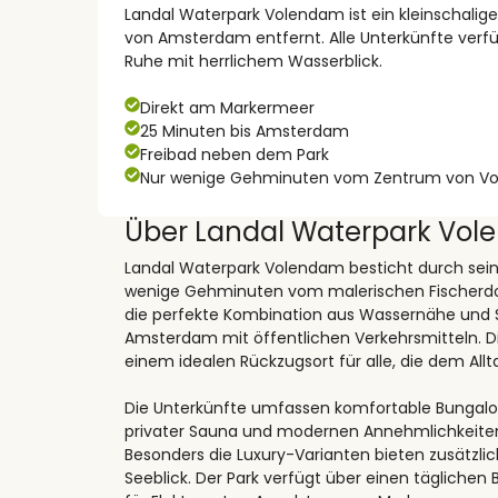
Landal Waterpark Volendam ist ein kleinschalig
von Amsterdam entfernt. Alle Unterkünfte verf
Ruhe mit herrlichem Wasserblick.
Direkt am Markermeer
25 Minuten bis Amsterdam
Freibad neben dem Park
Nur wenige Gehminuten vom Zentrum von Vo
Über Landal Waterpark Vo
Landal Waterpark Volendam besticht durch sein
wenige Gehminuten vom malerischen Fischerdorf
die perfekte Kombination aus Wassernähe und S
Amsterdam mit öffentlichen Verkehrsmitteln. 
einem idealen Rückzugsort für alle, die dem All
Die Unterkünfte umfassen komfortable Bungalow
privater Sauna und modernen Annehmlichkeiten 
Besonders die Luxury-Varianten bieten zusätzli
Seeblick. Der Park verfügt über einen täglichen