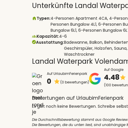
Unterkünfte Landal Waterp
Typen:
4-Personen Apartment 4CA, 4-Person
Personen Bungalow 4L1, 6-Personen B
Bungalow 6L1, 6-Personen Bungalow 6L
Kapazität:
4-6
Ausstattung:
Badewanne, Balkon, Behinderte
Geschirrspüler, Holzofen, Sauna
Waschtrockner
Landal Waterpark Volenda
Auf Google
Auf UrlaubimFerienpark
4.48
0
(0 bewertungen)
(100 bewertu
Bewertungen auf UrlaubimFerienpark
Es gibt noch keine Bewertungen. Schreibe selbst
Die Durchschnittsbewertung stammt aus Google Review
Die Bewertungen, die du unten liest, sind unabhängige