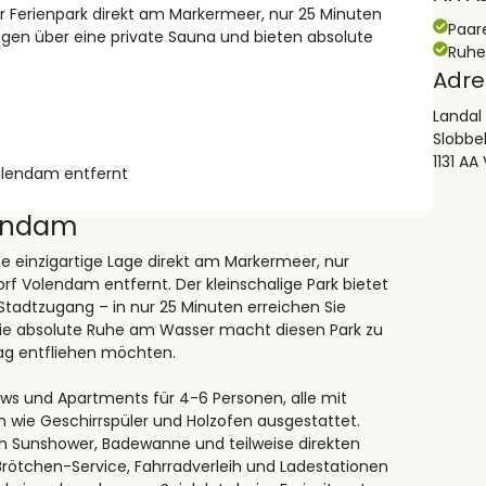
er Ferienpark direkt am Markermeer, nur 25 Minuten
Paar
ügen über eine private Sauna und bieten absolute
Ruh
Adre
Landal
Slobbe
1131 A
lendam entfernt
lendam
e einzigartige Lage direkt am Markermeer, nur
 Volendam entfernt. Der kleinschalige Park bietet
tadtzugang – in nur 25 Minuten erreichen Sie
Die absolute Ruhe am Wasser macht diesen Park zu
tag entfliehen möchten.
s und Apartments für 4-6 Personen, alle mit
wie Geschirrspüler und Holzofen ausgestattet.
ch Sunshower, Badewanne und teilweise direkten
 Brötchen-Service, Fahrradverleih und Ladestationen