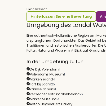
Hier gewesen?
Hinterlassen Sie eine Bewertung
Al
Umgebung des Landal Wat
Eine authentisch-holländische Region am Marke
ursprünglichem Dorfcharakter. Das Gebiet ist bek
Traditionen und historischen Fischerdörfer. Di
Kultur, Natur und Wasser mit Blick auf Graslan
In der Umgebung zu tun
De Dijk Volendam
1
Volendams Museum
1
Marken eiland
4
Fort bij Edam
25
Zaanse Schans
1
Recreatiecentrum Slobbeland
22
Marker Museum
14
Anton Heyboer Art Gallery