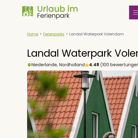
Zum
Inhalt
springen
Home
>
Ferienparks
>
Landal Waterpark Volendam
Landal Waterpark Vol
Niederlande
,
Nordholland
4.48
(100 bewertunge