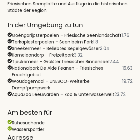
Friesischen Seenplatte und Ausflüge in die historischen
Städte der Region.
In der Umgebung zu tun
Goëngarijpsterpoelen – Friesische Seenlandschaft
1.76
Terkaplesterpoelen – Seen beim Park
1.8
Sneekermeer – Beliebtes Segelgewässer
3.04
Kameleondorp – Freizeitpark
3.32
Tjeukemeer – Größter friesischer Binnensee
12.44
Nationalpark De Alde Feanen – Friesisches
15.63
Feuchtgebiet
Woudagemaal – UNESCO-Welterbe
19.72
Dampfpumpwerk
AquaZoo Leeuwarden – Zoo & Unterwasserwelt
23.72
Am besten für
Ruhesuchende
Wassersportler
Adresse