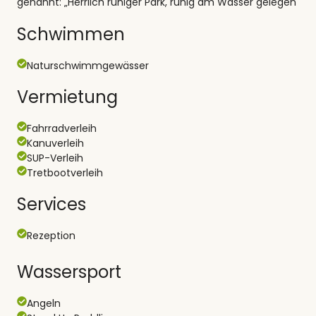
genannt: „Herrlich ruhiger Park, ruhig am Wasser gelegen
Schwimmen
Naturschwimmgewässer
Vermietung
Fahrradverleih
Kanuverleih
SUP-Verleih
Tretbootverleih
Services
Rezeption
Wassersport
Angeln