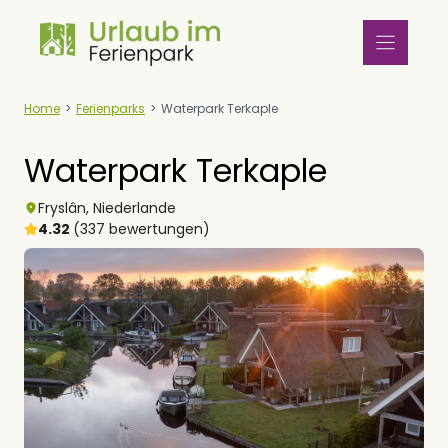
Zum
Inhalt
springen
Home
>
Ferienparks
>
Waterpark Terkaple
Waterpark Terkaple
Fryslân
,
Niederlande
4.32
(337 bewertungen)