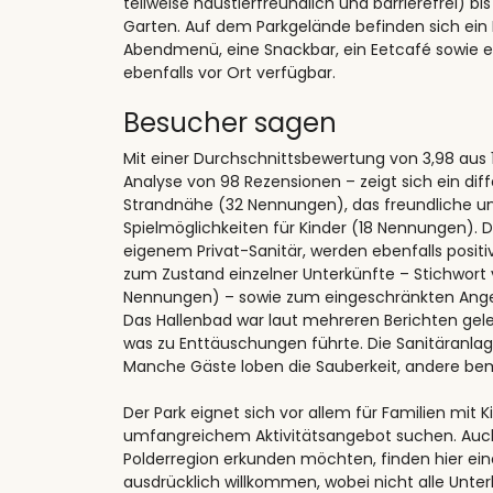
teilweise haustierfreundlich und barrierefrei) 
Garten. Auf dem Parkgelände befinden sich ein
Abendmenü, eine Snackbar, ein Eetcafé sowie ei
ebenfalls vor Ort verfügbar.
Besucher sagen
Mit einer Durchschnittsbewertung von 3,98 aus
Analyse von 98 Rezensionen – zeigt sich ein dif
Strandnähe (32 Nennungen), das freundliche un
Spielmöglichkeiten für Kinder (18 Nennungen). 
eigenem Privat-Sanitär, werden ebenfalls posit
zum Zustand einzelner Unterkünfte – Stichwort v
Nennungen) – sowie zum eingeschränkten Ange
Das Hallenbad war laut mehreren Berichten gel
was zu Enttäuschungen führte. Die Sanitäranlag
Manche Gäste loben die Sauberkeit, andere bem
Der Park eignet sich vor allem für Familien mit 
umfangreichem Aktivitätsangebot suchen. Auch
Polderregion erkunden möchten, finden hier ein
ausdrücklich willkommen, wobei nicht alle Unter