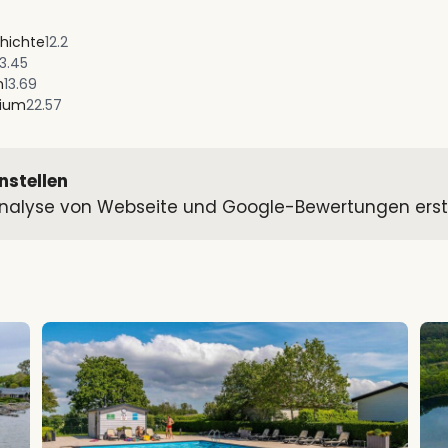
hichte
12.2
13.45
n
13.69
rium
22.57
nstellen
alyse von Webseite und Google-Bewertungen erstell