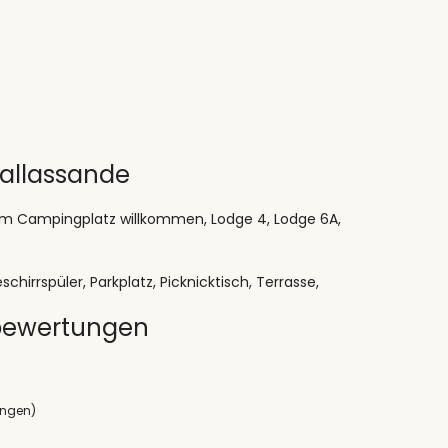
Callassande
dem Campingplatz willkommen, Lodge 4, Lodge 6A,
hirrspüler, Parkplatz, Picknicktisch, Terrasse,
 bewertungen
ungen)