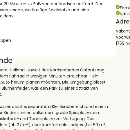
ur 20 Minuten zu Fuß von der Nordsee entfernt. Der
Fami
serrutsche, weitläufige Spielplätze und eine
Natu
eldern.
Adre
Vakant
Voorw
ruppen
1759 N
ande
Noord-Holland, unweit des Nordseebades Callantsoog.
 dem Fahrrad in wenigen Minuten erreichbar – ein
 ums Auto herum planen möchten. Die Umgebung bietet
lumenfelder, was den Park zu einer attraktiven
.
Wasserrutsche, separatem Kleinkindbereich und einem
 Kinder stehen außerdem große Spielplätze, ein
asketball- und Tennisplätze zur Verfügung. Das
ets (ab 27 m²) über komfortable Lodges (bis 80 m²,