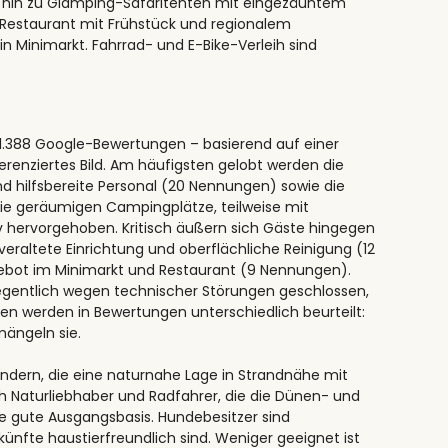
bis hin zu Glamping-Safaritenten mit eingezäuntem
 Restaurant mit Frühstück und regionalem
n Minimarkt. Fahrrad- und E-Bike-Verleih sind
 1.388 Google-Bewertungen – basierend auf einer
ferenziertes Bild. Am häufigsten gelobt werden die
d hilfsbereite Personal (20 Nennungen) sowie die
Die geräumigen Campingplätze, teilweise mit
iv hervorgehoben. Kritisch äußern sich Gäste hingegen
eraltete Einrichtung und oberflächliche Reinigung (12
bot im Minimarkt und Restaurant (9 Nennungen).
egentlich wegen technischer Störungen geschlossen,
en werden in Bewertungen unterschiedlich beurteilt:
ängeln sie.
Kindern, die eine naturnahe Lage in Strandnähe mit
 Naturliebhaber und Radfahrer, die die Dünen- und
e gute Ausgangsbasis. Hundebesitzer sind
künfte haustierfreundlich sind. Weniger geeignet ist