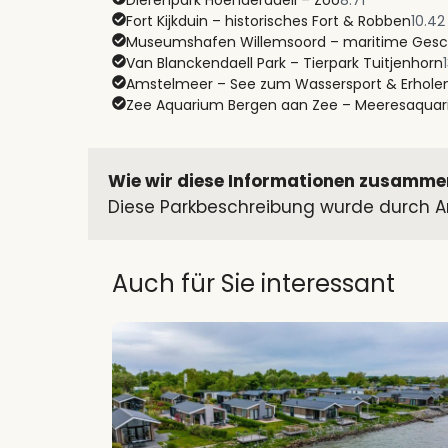
Dierenpark Hoenderdaell – Zoo
8.71
Fort Kijkduin – historisches Fort & Robben
10.42
Museumshafen Willemsoord – maritime Gesc
Van Blanckendaell Park – Tierpark Tuitjenhorn
Amstelmeer – See zum Wassersport & Erhole
Zee Aquarium Bergen aan Zee – Meeresaqua
Wie wir diese Informationen zusamme
Diese Parkbeschreibung wurde durch An
Auch für Sie interessant