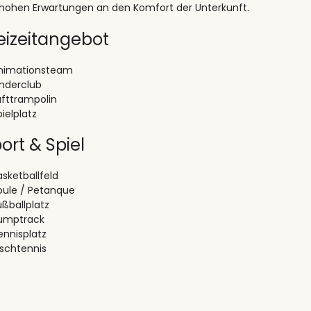
 hohen Erwartungen an den Komfort der Unterkunft.
eizeitangebot
nimationsteam
inderclub
ufttrampolin
pielplatz
ort & Spiel
asketballfeld
oule / Petanque
ußballplatz
umptrack
ennisplatz
ischtennis