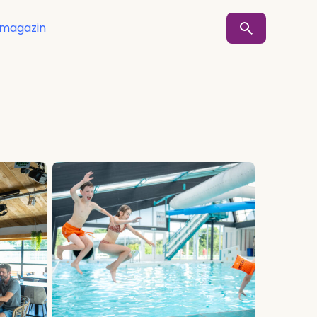
smagazin