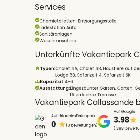
Services
Chemietoiletten-Entsorgungsstelle
Ladestation Auto
Sanitäranlagen
Waschmaschine
Unterkünfte Vakantiepark 
Typen:
Chalet 4A, Chalet 4B, Haustiere auf 
Lodge 6B, Safarizelt 4, Safarizelt 5K
Kapazität:
4-6
Ausstattung:
Eingezäunter Garten, Garten, Gesc
Überdachte Terrasse
Vakantiepark Callassande
Auf Google
Auf UrlaubimFerienpark
3.98
0
(0 bewertungen)
(1388 bewert