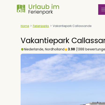
Zum
Inhalt
springen
Home
>
Ferienparks
>
Vakantiepark Callassande
Vakantiepark Callass
Niederlande
,
Nordholland
3.98
(1388 bewertung