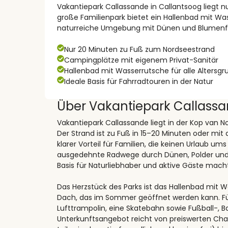
Vakantiepark Callassande in Callantsoog liegt n
große Familienpark bietet ein Hallenbad mit Was
naturreiche Umgebung mit Dünen und Blumenf
Nur 20 Minuten zu Fuß zum Nordseestrand
Campingplätze mit eigenem Privat-Sanitär
Hallenbad mit Wasserrutsche für alle Altersg
Ideale Basis für Fahrradtouren in der Natur
Über Vakantiepark Callass
Vakantiepark Callassande liegt in der Kop van 
Der Strand ist zu Fuß in 15–20 Minuten oder mit
klarer Vorteil für Familien, die keinen Urlaub
ausgedehnte Radwege durch Dünen, Polder und B
Basis für Naturliebhaber und aktive Gäste macht
Das Herzstück des Parks ist das Hallenbad mit 
Dach, das im Sommer geöffnet werden kann. Für
Lufttrampolin, eine Skatebahn sowie Fußball-, B
Unterkunftsangebot reicht von preiswerten Chal