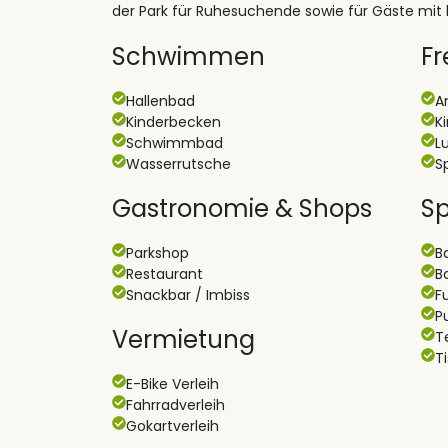
der Park für Ruhesuchende sowie für Gäste mit
Schwimmen
Fr
Hallenbad
A
Kinderbecken
K
Schwimmbad
L
Wasserrutsche
S
Gastronomie & Shops
Sp
Parkshop
B
Restaurant
B
Snackbar / Imbiss
F
P
Vermietung
T
T
E-Bike Verleih
Fahrradverleih
Gokartverleih