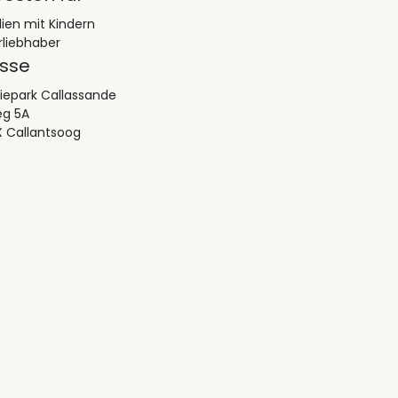
lien mit Kindern
rliebhaber
sse
iepark Callassande
eg 5A
X Callantsoog