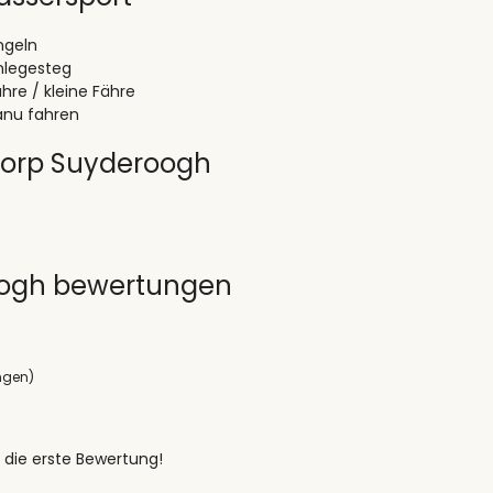
ngeln
nlegesteg
hre / kleine Fähre
anu fahren
dorp Suyderoogh
oogh bewertungen
ngen)
 die erste Bewertung!