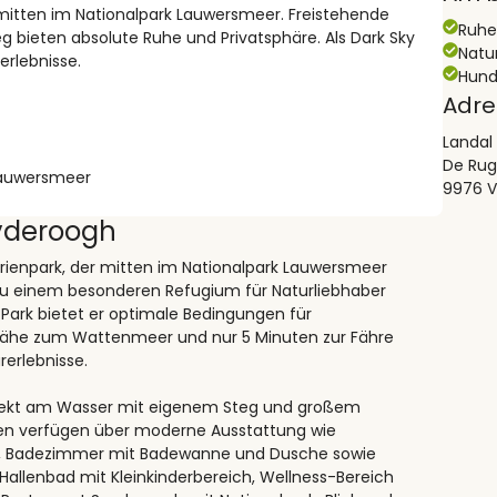
 mitten im Nationalpark Lauwersmeer. Freistehende
Ruh
 bieten absolute Ruhe und Privatsphäre. Als Dark Sky
Natu
rlebnisse.
Hund
Adre
Landal
De Rug
 Lauwersmeer
9976 V
yderoogh
erienpark, der mitten im Nationalpark Lauwersmeer
zu einem besonderen Refugium für Naturliebhaber
Park bietet er optimale Bedingungen für
Nähe zum Wattenmeer und nur 5 Minuten zur Fähre
rerlebnisse.
 direkt am Wasser mit eigenem Steg und großem
en verfügen über moderne Ausstattung wie
er, Badezimmer mit Badewanne und Dusche sowie
 Hallenbad mit Kleinkinderbereich, Wellness-Bereich