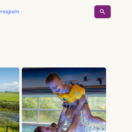
smagazin