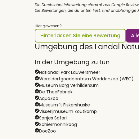
Die Durchschnittsbewertung stammt aus Google Review
Die Bewertungen, die du unten liest, sind unabhängige
Hier gewesen?
Hinterlassen Sie eine Bewertung
Al
Umgebung des Landal Natu
In der Umgebung zu tun
Nationaal Park Lauwersmeer
Werelderfgoedcentrum Waddenzee (WEC)
Museum Borg Verhildersum
De TheeFabriek
AquaZoo
Museum 't Fiskershuske
Visserijmuseum Zoutkamp
Sanjes Safari
Schiermonnikoog
DoeZoo