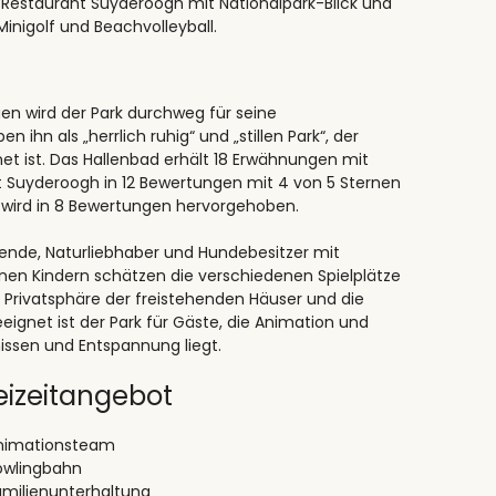
Restaurant Suyderoogh mit Nationalpark-Blick und
inigolf und Beachvolleyball.
en wird der Park durchweg für seine
ihn als „herrlich ruhig“ und „stillen Park“, der
t ist. Das Hallenbad erhält 18 Erwähnungen mit
 Suyderoogh in 12 Bewertungen mit 4 von 5 Sternen
 wird in 8 Bewertungen hervorgehoben.
hende, Naturliebhaber und Hundebesitzer mit
inen Kindern schätzen die verschiedenen Spielplätze
Privatsphäre der freistehenden Häuser und die
gnet ist der Park für Gäste, die Animation und
nissen und Entspannung liegt.
eizeitangebot
nimationsteam
owlingbahn
amilienunterhaltung