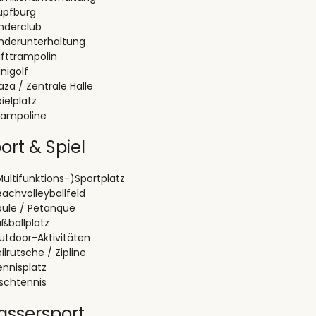
üpfburg
inderclub
inderunterhaltung
ufttrampolin
nigolf
aza / Zentrale Halle
ielplatz
rampoline
ort & Spiel
Multifunktions-)Sportplatz
eachvolleyballfeld
oule / Petanque
ßballplatz
utdoor-Aktivitäten
ilrutsche / Zipline
ennisplatz
ischtennis
ssersport