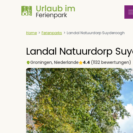
Zum
Inhalt
springen
Home
>
Ferienparks
>
Landal Natuurdorp Suyderoogh
Landal Natuurdorp Su
Groningen
,
Niederlande
4.4
(1132 bewertungen)