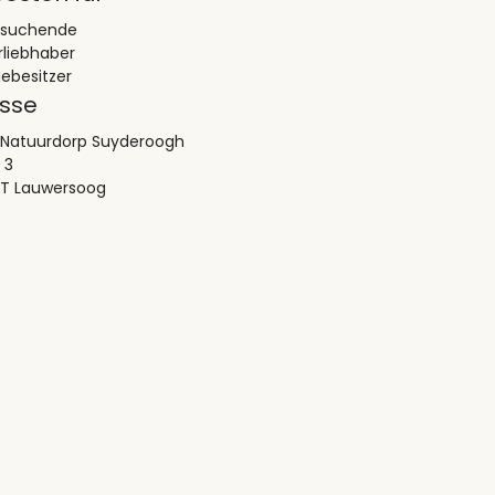
esuchende
rliebhaber
ebesitzer
sse
 Natuurdorp Suyderoogh
 3
T Lauwersoog