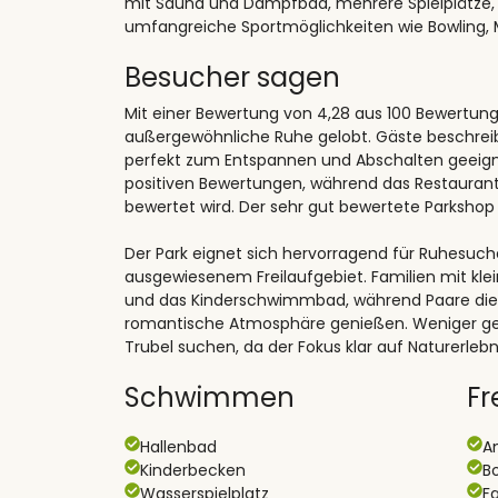
mit Sauna und Dampfbad, mehrere Spielplätze, 
umfangreiche Sportmöglichkeiten wie Bowling, M
Besucher sagen
Mit einer Bewertung von 4,28 aus 100 Bewertung
außergewöhnliche Ruhe gelobt. Gäste beschreiben 
perfekt zum Entspannen und Abschalten geeigne
positiven Bewertungen, während das Restaurant
bewertet wird. Der sehr gut bewertete Parkshop
Der Park eignet sich hervorragend für Ruhesuc
ausgewiesenem Freilaufgebiet. Familien mit kle
und das Kinderschwimmbad, während Paare die 
romantische Atmosphäre genießen. Weniger geei
Trubel suchen, da der Fokus klar auf Naturerleb
Schwimmen
Fr
Hallenbad
A
Kinderbecken
B
Wasserspielplatz
F