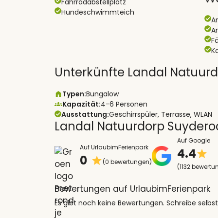
Fahrradabstellplatz
Hundeschwimmteich
A
A
Fä
K
Unterkünfte Landal Natuur
Typen:
Bungalow
Kapazität:
4-6 Personen
Ausstattung:
Geschirrspüler, Terrasse, WLAN
Landal Natuurdorp Suyder
Auf Google
Auf UrlaubimFerienpark
4.4
0
(0 bewertungen)
(1132 bewertu
Bewertungen auf UrlaubimFerienpark
Es gibt noch keine Bewertungen. Schreibe selbst