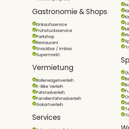
H
Gastronomie & Shops
K
K
L
Einkaufsservice
Mi
Frühstücksservice
Pl
Parkshop
Sp
Restaurant
T
Snackbar / Imbiss
Supermarkt
Sp
Vermietung
(
B
Bollerwagenverleih
B
E-Bike Verleih
Fu
Fahrradverleih
O
Familienfahrradverleih
Se
Gokartverleih
T
T
Services
Wa