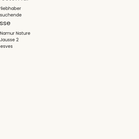
rliebhaber
esuchende
sse
 Namur Nature
 Jausse 2
Gesves