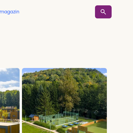
smagazin