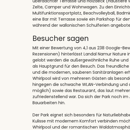
überdachter Terrasse und Holzdeck (Haustiere 
Zelte, Camper und Wohnwagen. Zu den Einrichtu
Multifunktionssportplatz, Beachvolleyball, Badm
eine Bar mit Terrasse sowie ein Parkshop für d
während der wallonischen Schulferien angebote
Besucher sagen
Mit einer Bewertung von 4,1 aus 238 Google-Bew
Rezensionen) hinterlässt Landal Namur Nature i
gelobt werden die außergewöhnliche Ruhe und 
als Hauptgrund für den Besuch. Das freundliche
und die modernen, sauberen Sanitäranlagen er
Whirlpool wird von mehreren Gästen als besond
hingegen die schwache WLAN-Verbindung und d
möglich) sowie das Restaurant, das laut mehre
zufriedenstellend war. Da sich der Park noch im
Bauarbeiten hin.
Der Park eignet sich besonders für Naturliebh
Kulisse mit modernem Komfort verbinden möcht
Whirlpool und der romantischen Waldatmosphäre