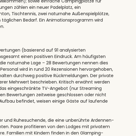
willkommen); sowie einfache Campingplätze für
ngen zählen ein neuer Padelplatz, ein
inton, Tischtennis, zwei naturnahe Außenspielplätze,
en täglichen Bedarf. Ein Animationsprogramm wird
n.
ertungen (basierend auf 91 analysierten
nsgesamt einen positiven Eindruck. Am häufigsten
die naturnahe Lage – 28 Bewertungen nennen dies
 Personal wird in rund 20 Rezensionen hervorgehoben,
halten durchweg positive Rückmeldungen. Der private
erer Mehrwert beschrieben. Kritisch erwähnt werden
as eingeschränkte TV-Angebot (nur Streaming
ren Bewertungen zeitweise geschlossen oder nicht
 Aufbau befindet, weisen einige Gäste auf laufende
aber und Ruhesuchende, die eine unberührte Ardennen-
en. Paare profitieren von den Lodges mit privatem
. Familien mit Kindern finden in den Glamping-