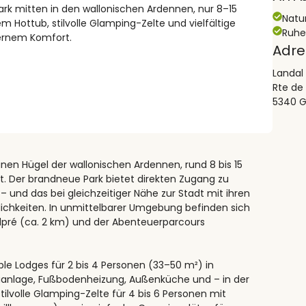
ark mitten in den wallonischen Ardennen, nur 8–15
Natu
 Hottub, stilvolle Glamping-Zelte und vielfältige
Ruh
ernem Komfort.
Adre
Landal
Rte de
5340 
ünen Hügel der wallonischen Ardennen, rund 8 bis 15
 Der brandneue Park bietet direkten Zugang zu
und das bei gleichzeitiger Nähe zur Stadt mit ihren
ichkeiten. In unmittelbarer Umgebung befinden sich
ndpré (ca. 2 km) und der Abenteuerparcours
ble Lodges für 2 bis 4 Personen (33–50 m²) in
anlage, Fußbodenheizung, Außenküche und – in der
ilvolle Glamping-Zelte für 4 bis 6 Personen mit