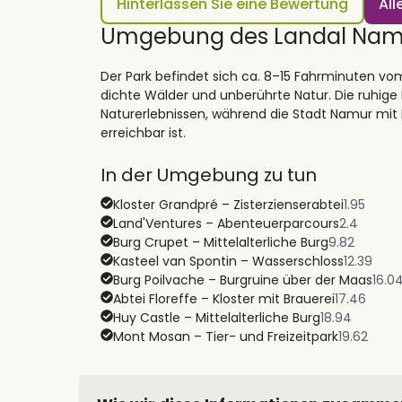
Hinterlassen Sie eine Bewertung
Al
Umgebung des Landal Nam
Der Park befindet sich ca. 8–15 Fahrminuten v
dichte Wälder und unberührte Natur. Die ruhig
Naturerlebnissen, während die Stadt Namur mit 
erreichbar ist.
In der Umgebung zu tun
Kloster Grandpré – Zisterzienserabtei
1.95
Land'Ventures – Abenteuerparcours
2.4
Burg Crupet – Mittelalterliche Burg
9.82
Kasteel van Spontin – Wasserschloss
12.39
Burg Poilvache – Burgruine über der Maas
16.0
Abtei Floreffe – Kloster mit Brauerei
17.46
Huy Castle – Mittelalterliche Burg
18.94
Mont Mosan – Tier- und Freizeitpark
19.62