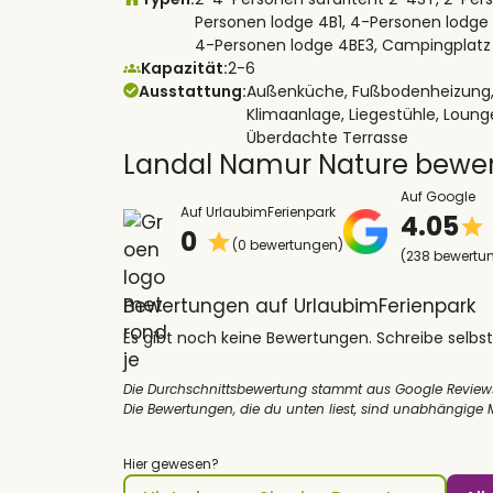
Personen lodge 4B1, 4-Personen lodge 
4-Personen lodge 4BE3, Campingplatz
Kapazität:
2-6
Ausstattung:
Außenküche, Fußbodenheizung, G
Klimaanlage, Liegestühle, Lounges
Überdachte Terrasse
Landal Namur Nature bewe
Auf Google
Auf UrlaubimFerienpark
4.05
0
(0 bewertungen)
(238 bewertu
Bewertungen auf UrlaubimFerienpark
Es gibt noch keine Bewertungen. Schreibe selbst
Die Durchschnittsbewertung stammt aus Google Review
Die Bewertungen, die du unten liest, sind unabhängige
Hier gewesen?