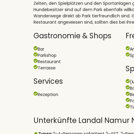
Zelten, den Spielplätzen und den Sportanlagen 
Hundebesitzer sind auf dem Park ebenfalls wil
Wanderwege direkt ab Park tierfreundlich sind. 
Restaurant angewiesen sind, sollten dies bei ihr
Gastronomie & Shops
Fr
Bar
A
Parkshop
Sp
Restaurant
Sp
Terrasse
Services
(
B
Rezeption
B
P
T
Unterkünfte Landal Namur 
Typen:
2-4-Personen safaritent 2-4ST, 2-Per