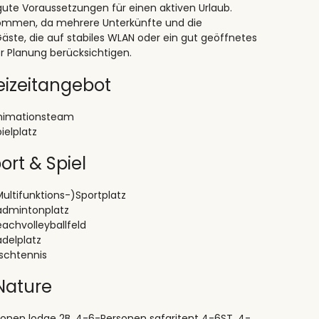
gute Voraussetzungen für einen aktiven Urlaub.
lkommen, da mehrere Unterkünfte und die
Gäste, die auf stabiles WLAN oder ein gut geöffnetes
er Planung berücksichtigen.
eizeitangebot
nimationsteam
ielplatz
ort & Spiel
Multifunktions-)Sportplatz
admintonplatz
eachvolleyballfeld
adelplatz
ischtennis
Nature
sonen lodge 2B, 4-6-Personen safaritent 4-6ST, 4-