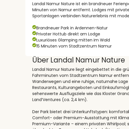
Landal Namur Nature ist ein brandneuer Ferienp
Minuten von Namur entfernt. Lodges mit privatem
Sportanlagen verbinden Naturerlebnis mit mod
Brandneuer Park in Ardennen-Natur
Privater Hottub direkt am Lodge
Luxuriöses Glamping mitten im Wald
15 Minuten vom Stadtzentrum Namur
Über Landal Namur Nature
Landal Namur Nature liegt eingebettet in die gr
Fahrminuten vom Stadtzentrum Namur entfernt.
Wanderwegen und eine ruhige, naturnahe Lage – 
Restaurants, Kulturangeboten und Einkaufsmögl
sehenswerte Ausflugsziele wie das Kloster Gra
Land’Ventures (ca. 2,4 km).
Der Park bietet drei Unterkunftstypen: komforta
Comfort- oder Premium-Ausstattung mit Klima
Premium-Variante – einem privaten Whirlpool; st