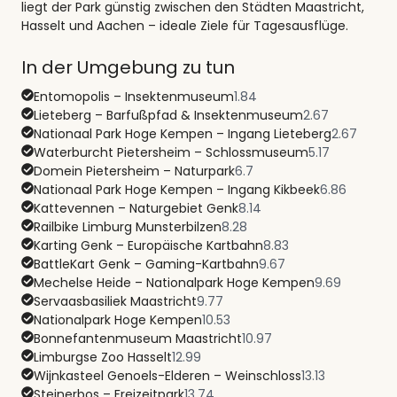
liegt der Park günstig zwischen den Städten Maastricht,
Hasselt und Aachen – ideale Ziele für Tagesausflüge.
In der Umgebung zu tun
Entomopolis – Insektenmuseum
1.84
Lieteberg – Barfußpfad & Insektenmuseum
2.67
Nationaal Park Hoge Kempen – Ingang Lieteberg
2.67
Waterburcht Pietersheim – Schlossmuseum
5.17
Domein Pietersheim – Naturpark
6.7
Nationaal Park Hoge Kempen – Ingang Kikbeek
6.86
Kattevennen – Naturgebiet Genk
8.14
Railbike Limburg Munsterbilzen
8.28
Karting Genk – Europäische Kartbahn
8.83
BattleKart Genk – Gaming-Kartbahn
9.67
Mechelse Heide – Nationalpark Hoge Kempen
9.69
Servaasbasiliek Maastricht
9.77
Nationalpark Hoge Kempen
10.53
Bonnefantenmuseum Maastricht
10.97
Limburgse Zoo Hasselt
12.99
Wijnkasteel Genoels-Elderen – Weinschloss
13.13
Steinerbos – Freizeitpark
13.74