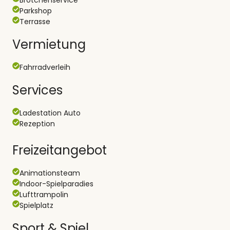
Parkshop
Terrasse
Vermietung
Fahrradverleih
Services
Ladestation Auto
Rezeption
Freizeitangebot
Animationsteam
Indoor-Spielparadies
Lufttrampolin
Spielplatz
Sport & Spiel