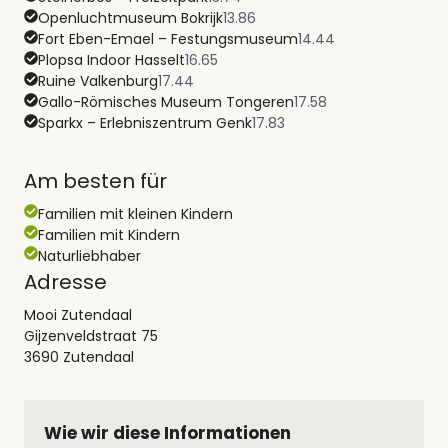
Openluchtmuseum Bokrijk
13.86
Fort Eben-Emael – Festungsmuseum
14.44
Plopsa Indoor Hasselt
16.65
Ruine Valkenburg
17.44
Gallo-Römisches Museum Tongeren
17.58
Sparkx – Erlebniszentrum Genk
17.83
Am besten für
Familien mit kleinen Kindern
Familien mit Kindern
Naturliebhaber
Adresse
Mooi Zutendaal
Gijzenveldstraat 75
3690 Zutendaal
Wie wir diese Informationen 