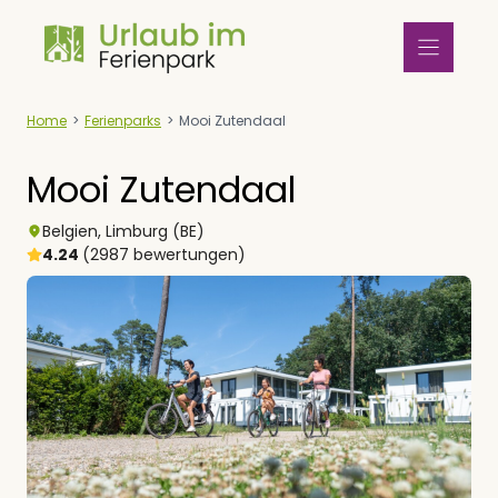
Zum
Inhalt
springen
Home
>
Ferienparks
>
Mooi Zutendaal
Mooi Zutendaal
Belgien
,
Limburg (BE)
4.24
(2987 bewertungen)