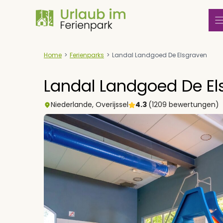
Zum
Inhalt
springen
Home
>
Ferienparks
>
Landal Landgoed De Elsgraven
Landal Landgoed De El
Niederlande
,
Overijssel
4.3
(1209 bewertungen)