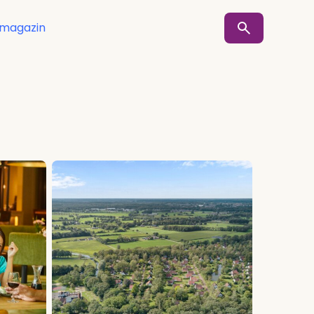
smagazin