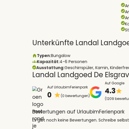
A
A
A
K
S
Unterkünfte Landal Landgo
Typen:
Bungalow
Kapazität:
4-6 Personen
Ausstattung:
Geschirrspüler, Kamin, Kinderf
Landal Landgoed De Elsgra
Auf Google
Auf UrlaubimFerienpark
4.3
0
(0 bewertungen)
(1209 bewert
Bewertungen auf UrlaubimFerienpark
Es gibt noch keine Bewertungen. Schreibe selbst