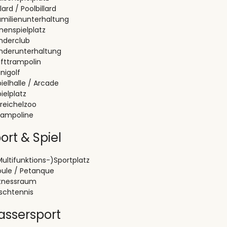
llard / Poolbillard
amilienunterhaltung
nenspielplatz
inderclub
inderunterhaltung
ufttrampolin
nigolf
ielhalle / Arcade
ielplatz
treichelzoo
rampoline
ort & Spiel
Multifunktions-)Sportplatz
oule / Petanque
itnessraum
ischtennis
ssersport