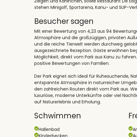
Ziegen und Kaninchen, sowie Restaurant De Elsg
stehen Minigolf, Sportarena, Kanu- und SUP-Verl
Besucher sagen
Mit einer Bewertung von 4,23 aus 94 Bewertung
Atmosphäre und die großzügigen, privaten Auß
und die reiche Tierwelt werden durchweg gelobt,
ausgezeichnete Rezeption. Gäste erwähnen beg
Möglichkeit, direkt vom Park aus Kanu zu fahre
positive Bewertungen von Familien.
Der Park eignet sich ideal für Ruhesuchende, Nat
entspannte Atmosphäre in naturreicher Umgebu
den zahlreichen Routen direkt vom Park aus. Wen
luxuriöse, moderne Unterkünfte oder viel Nachtl
auf Naturerlebnis und Erholung.
Schwimmen
Fr
Hallenbad
A
Kinderbecken
A