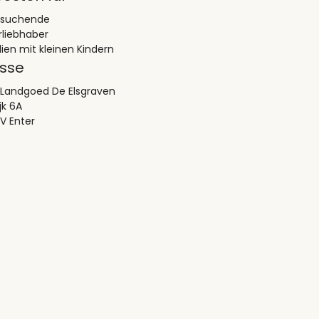
esuchende
rliebhaber
lien mit kleinen Kindern
sse
 Landgoed De Elsgraven
jk 6A
V Enter