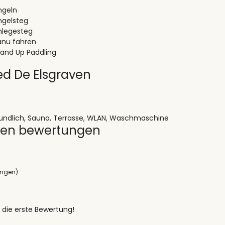
ngeln
ngelsteg
nlegesteg
anu fahren
tand Up Paddling
ed De Elsgraven
reundlich, Sauna, Terrasse, WLAN, Waschmaschine
ven bewertungen
ungen)
 die erste Bewertung!