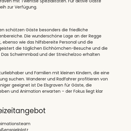
raven mit Twentse Spezialitäten. Für aktive Gäste
eih zur Verfügung.
en schätzen Gäste besonders die friedliche
enbereiche. Die wunderschöne Lage an der Regge
 ebenso wie das hilfsbereite Personal und die
eistert die täglichen Eichhörnchen-Besuche und die
n. Das Schwimmbad und der Streichelzoo erhalten
urliebhaber und Familien mit kleinen Kindern, die eine
ng suchen. Wanderer und Radfahrer profitieren von
iger geeignet ist De Elsgraven für Gäste, die
eben und Animation erwarten – der Fokus liegt klar
eizeitangebot
nimationsteam
ußenspielplatz