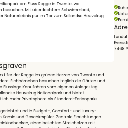
milienpark am Fluss Regge in Twente, wo
Ruh
rten besuchen. Mit überdachtem Schwimmbad,
Natu
r Naturerlebnis pur im Tor zum Sallandse Heuvelrug
Fami
Adre
Landal
Eversdi
7468 P
lsgraven
am Ufer der Regge im grünen Herzen von Twente und
ondere: Eichhörnchen besuchen täglich die Gärten und
kte Flusslage Kanufahren vom eigenen Anlegesteg
Sallandse Heuvelrug Nationalpark und bietet
lich mehr Privatsphäre als Standard-Ferienparks.
ngerichtet und in Budget-, Comfort- und Luxury-
m Kamin und Geschirrspüler. Zentrale Einrichtungen
nkindbecken, einen beliebten Streichelzoo mit