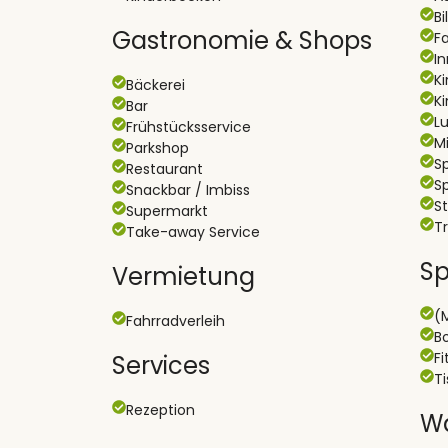
Bi
Gastronomie & Shops
F
In
K
Bäckerei
K
Bar
L
Frühstücksservice
Mi
Parkshop
Sp
Restaurant
Sp
Snackbar / Imbiss
S
Supermarkt
T
Take-away Service
Sp
Vermietung
(
Fahrradverleih
B
F
Services
T
Rezeption
Wa