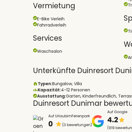
Vermietung
T
Sp
E-Bike Verleih
Fahrradverleih
T
Services
Wa
Waschsalon
A
Unterkünfte Duinresort Dun
Typen:
Bungalow, Villa
Kapazität:
4-12 Personen
Ausstattung:
Garten, Kinderfreundlich, Terra
Duinresort Dunimar bewert
Auf Google
Auf UrlaubimFerienpark
4.2
0
(0 bewertungen)
(919 bewertu