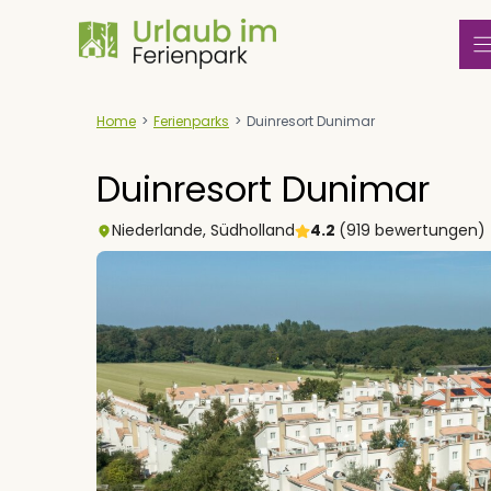
Zum
Inhalt
springen
Home
>
Ferienparks
>
Duinresort Dunimar
Duinresort Dunimar
Niederlande
,
Südholland
4.2
(919 bewertungen)