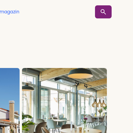
smagazin