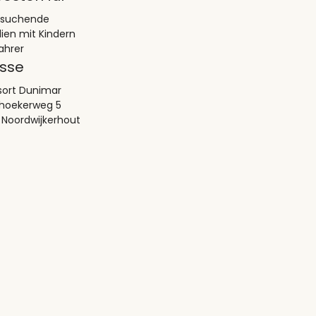
esuchende
lien mit Kindern
ahrer
sse
sort Dunimar
hoekerweg 5
G Noordwijkerhout