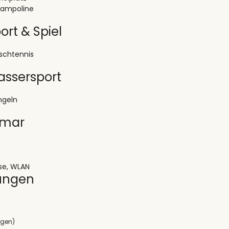
rampoline
ort & Spiel
ischtennis
ssersport
ngeln
imar
sse, WLAN
ungen
ngen)