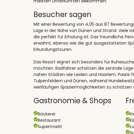
meisten Unterkünften willkommen.
Besucher sagen
Mit einer Bewertung von 4,05 aus 87 Bewertun
Lage in der Nähe von Dünen und Strand. Viele lo
die perfekt für Erholung ist. Das freundliche Pe
erwähnt, ebenso wie die gut ausgestatteten Spie
Erkundungstouren.
Das Resort eignet sich besonders für Ruhesuche
möchten. Radfahrer schätzen die zentrale Lage
nahen Städten wie Leiden und Haarlem. Paare 
Tulpenfeldern und Dünen, während Hundebesitze
weitläufigen Spaziermöglichkeiten zu schätzen 
Gastronomie & Shops
Fr
Bäckerei
In
Restaurant
K
Supermarkt
L
Sp