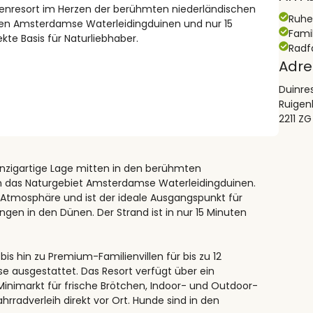
ilienresort im Herzen der berühmten niederländischen
Ruh
den Amsterdamse Waterleidingduinen und nur 15
Fami
kte Basis für Naturliebhaber.
Radf
Adre
Duinre
Ruigen
2211 Z
inzigartige Lage mitten in den berühmten
an das Naturgebiet Amsterdamse Waterleidingduinen.
e Atmosphäre und ist der ideale Ausgangspunkt für
en in den Dünen. Der Strand ist in nur 15 Minuten
s hin zu Premium-Familienvillen für bis zu 12
e ausgestattet. Das Resort verfügt über ein
Minimarkt für frische Brötchen, Indoor- und Outdoor-
hrradverleih direkt vor Ort. Hunde sind in den