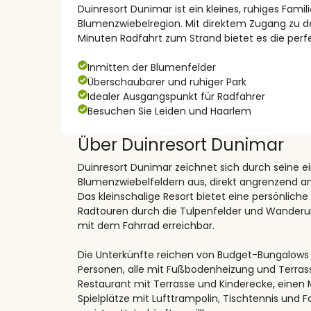
Duinresort Dunimar ist ein kleines, ruhiges Fam
Blumenzwiebelregion. Mit direktem Zugang zu 
Minuten Radfahrt zum Strand bietet es die perfe
Inmitten der Blumenfelder
Überschaubarer und ruhiger Park
Idealer Ausgangspunkt für Radfahrer
Besuchen Sie Leiden und Haarlem
Über Duinresort Dunimar
Duinresort Dunimar zeichnet sich durch seine e
Blumenzwiebelfeldern aus, direkt angrenzend 
Das kleinschalige Resort bietet eine persönlich
Radtouren durch die Tulpenfelder und Wanderung
mit dem Fahrrad erreichbar.
Die Unterkünfte reichen von Budget-Bungalows bi
Personen, alle mit Fußbodenheizung und Terrass
Restaurant mit Terrasse und Kinderecke, einen 
Spielplätze mit Lufttrampolin, Tischtennis und Fa