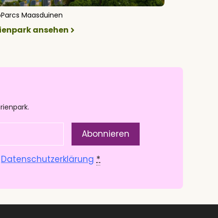
oParcs Maasduinen
rienpark ansehen
rienpark.
.
Datenschutzerklärung
*