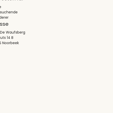
e
esuchende
erer
sse
 De Waufsberg
uts 14 B
S Noorbeek