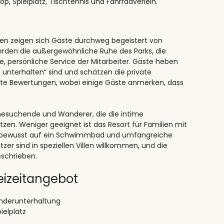
op, Spielplatz, Tischtennis und Fahrradverleih.
en zeigen sich Gäste durchweg begeistert von
rden die außergewöhnliche Ruhe des Parks, die
e, persönliche Service der Mitarbeiter. Gäste heben
t unterhalten“ sind und schätzen die private
ute Bewertungen, wobei einige Gäste anmerken, dass
uhesuchende und Wanderer, die die intime
zen. Weniger geeignet ist das Resort für Familien mit
, da bewusst auf ein Schwimmbad und umfangreiche
er sind in speziellen Villen willkommen, und die
eschrieben.
eizeitangebot
inderunterhaltung
ielplatz