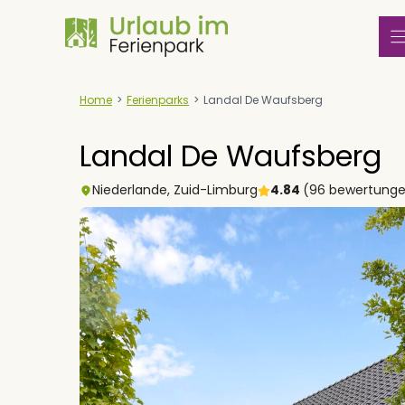
Zum
Inhalt
springen
Home
>
Ferienparks
>
Landal De Waufsberg
Landal De Waufsberg
Niederlande
,
Zuid-Limburg
4.84
(96 bewertung