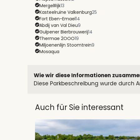
MergelRijk
13
Kasteelruïne Valkenburg
25
Fort Eben-Emael
14
Abdij van Val Dieu
9
Gulpener Bierbrouwerij
14
Thermae 2OOO
19
Miljoenenlijn Stoomtrein
9
Mosaqua
Wie wir diese Informationen zusamme
Diese Parkbeschreibung wurde durch An
Auch für Sie interessant