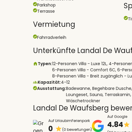
Sp
Parkshop
Terrasse
T
Vermietung
Fahrradverleih
Unterkünfte Landal De Wau
Typen:
12-Personen Villa - Luxe 12L, 4-Persone
6-Personen Villa - Comfort 6C, 6-Person
8-Personen Villa - Breit zugänglich - Lu
Kapazität:
4-12
Ausstattung:
Badewanne, Begehbare Dusche, D
Loungeset, Sauna, Terraskamin,
Wäschetrockner
Landal De Waufsberg bewe
Auf Google
Auf UrlaubimFerienpark
4.84
0
(0 bewertungen)