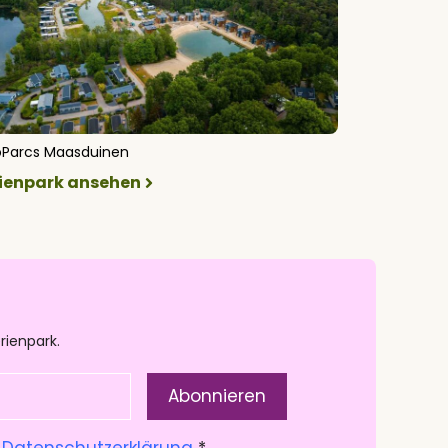
oParcs Maasduinen
rienpark ansehen
rienpark.
.
Datenschutzerklärung
*