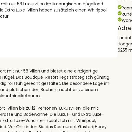
k mit nur 58 Luxusvillen im limburgischen Hügelland.
Paar
ie Extra Luxe-Villen haben zusätzlich einen Whirlpool.
Ruh
atur.
Wand
Adre
Landal
Hoogcr
6255 N
rt mit nur 58 Villen und bietet eine einzigartige
Hügel. Das Boutique-Resort liegt strategisch günstig
dig rollstuhlgerecht gestaltet. Die besondere Lage im
n und plätschernden Bächen macht es zu einem
Mountainbiketouren.
Villen bis zu 12-Personen-Luxusvillen, alle mit
errasse und Badewanne. Die Luxus- und Extra Luxe-
 Extra Luxe-Varianten zusätzlich mit Whirlpool,
d. Vor Ort finden Sie das Restaurant Gasterij Henry