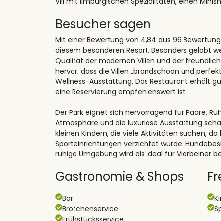
VIII mit limburgischen Spezialitäten, einen Minish
Besucher sagen
Mit einer Bewertung von 4,84 aus 96 Bewertung
diesem besonderen Resort. Besonders gelobt we
Qualität der modernen Villen und der freundlich
hervor, dass die Villen „brandschoon und perfek
Wellness-Ausstattung. Das Restaurant erhält g
eine Reservierung empfehlenswert ist.
Der Park eignet sich hervorragend für Paare, R
Atmosphäre und die luxuriöse Ausstattung schät
kleinen Kindern, die viele Aktivitäten suchen
Sporteinrichtungen verzichtet wurde. Hundebesitz
ruhige Umgebung wird als ideal für Vierbeiner b
Gastronomie & Shops
Fr
Bar
K
Brötchenservice
Sp
Frühstücksservice