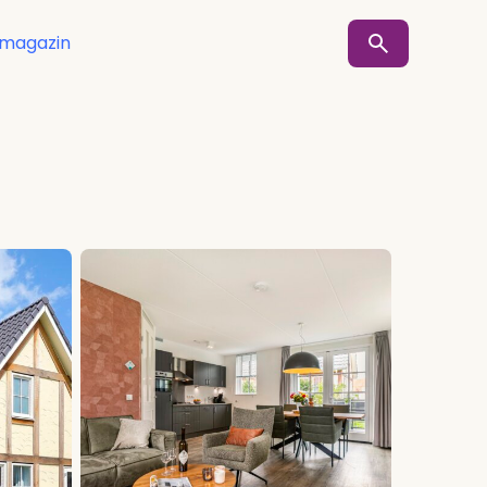
smagazin