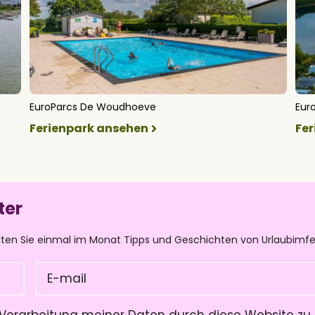
EuroParcs De Woudhoeve
Eur
Ferienpark ansehen
Fe
ter
lten Sie einmal im Monat Tipps und Geschichten von Urlaubimfe
E-
mail
(Pflichtfeld)
Verarbeitung meiner Daten durch diese Website zu