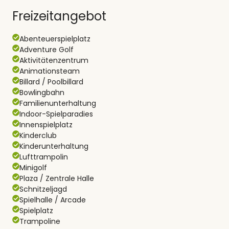
Freizeitangebot
Abenteuerspielplatz
Adventure Golf
Aktivitätenzentrum
Animationsteam
Billard / Poolbillard
Bowlingbahn
Familienunterhaltung
Indoor-Spielparadies
Innenspielplatz
Kinderclub
Kinderunterhaltung
Lufttrampolin
Minigolf
Plaza / Zentrale Halle
Schnitzeljagd
Spielhalle / Arcade
Spielplatz
Trampoline