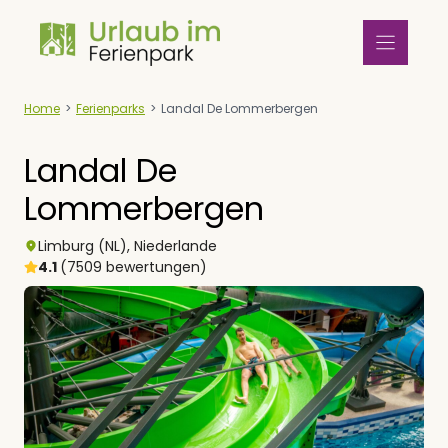
Zum
Inhalt
springen
Home
>
Ferienparks
>
Landal De Lommerbergen
Landal De
Lommerbergen
Limburg (NL)
,
Niederlande
4.1
(7509 bewertungen)