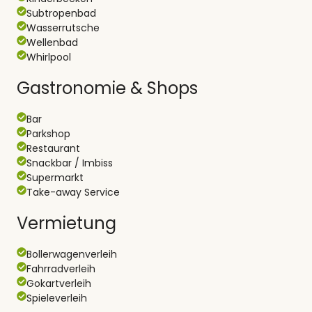
Subtropenbad
Wasserrutsche
Wellenbad
Whirlpool
Gastronomie & Shops
Bar
Parkshop
Restaurant
Snackbar / Imbiss
Supermarkt
Take-away Service
Vermietung
Bollerwagenverleih
Fahrradverleih
Gokartverleih
Spieleverleih