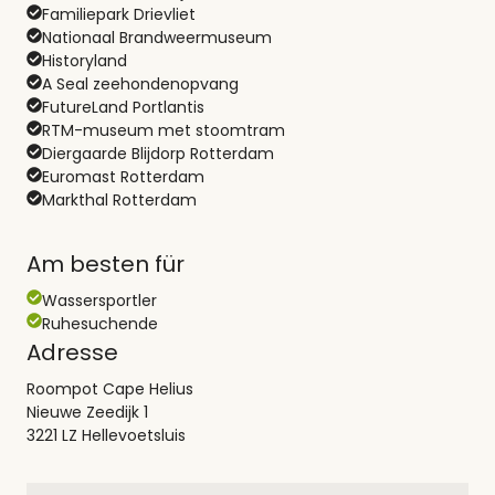
Familiepark Drievliet
Nationaal Brandweermuseum
Historyland
A Seal zeehondenopvang
FutureLand Portlantis
RTM-museum met stoomtram
Diergaarde Blijdorp Rotterdam
Euromast Rotterdam
Markthal Rotterdam
Am besten für
Wassersportler
Ruhesuchende
Adresse
Roompot Cape Helius
Nieuwe Zeedijk 1
3221 LZ Hellevoetsluis