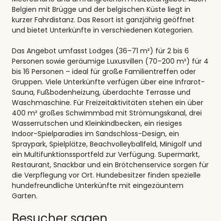
Belgien mit Brügge und der belgischen Küste liegt in
kurzer Fahrdistanz. Das Resort ist ganzjährig geöffnet
und bietet Unterkünfte in verschiedenen Kategorien.
Das Angebot umfasst Lodges (36–71 m²) für 2 bis 6
Personen sowie geräumige Luxusvillen (70–200 m²) für 4
bis 16 Personen – ideal für große Familientreffen oder
Gruppen. Viele Unterkünfte verfügen über eine Infrarot-
Sauna, Fußbodenheizung, überdachte Terrasse und
Waschmaschine. Für Freizeitaktivitäten stehen ein über
400 m² großes Schwimmbad mit Strömungskanal, drei
Wasserrutschen und Kleinkindbecken, ein riesiges
Indoor-Spielparadies im Sandschloss-Design, ein
Spraypark, Spielplätze, Beachvolleyballfeld, Minigolf und
ein Multifunktionssportfeld zur Verfügung. Supermarkt,
Restaurant, Snackbar und ein Brötchenservice sorgen für
die Verpflegung vor Ort. Hundebesitzer finden spezielle
hundefreundliche Unterkünfte mit eingezäuntem
Garten.
Besucher sagen