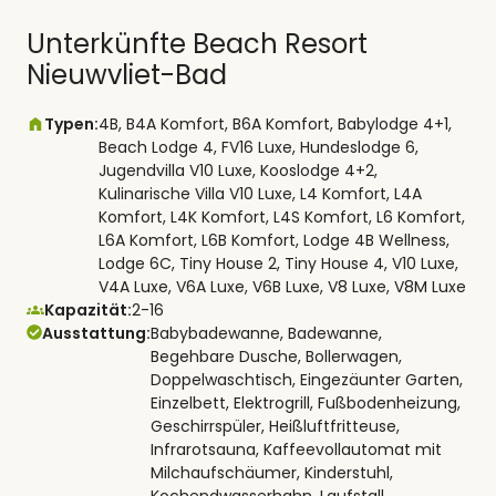
Unterkünfte Beach Resort
Nieuwvliet-Bad
Typen:
4B, B4A Komfort, B6A Komfort, Babylodge 4+1,
Beach Lodge 4, FV16 Luxe, Hundeslodge 6,
Jugendvilla V10 Luxe, Kooslodge 4+2,
Kulinarische Villa V10 Luxe, L4 Komfort, L4A
Komfort, L4K Komfort, L4S Komfort, L6 Komfort,
L6A Komfort, L6B Komfort, Lodge 4B Wellness,
Lodge 6C, Tiny House 2, Tiny House 4, V10 Luxe,
V4A Luxe, V6A Luxe, V6B Luxe, V8 Luxe, V8M Luxe
Kapazität:
2-16
Ausstattung:
Babybadewanne, Badewanne,
Begehbare Dusche, Bollerwagen,
Doppelwaschtisch, Eingezäunter Garten,
Einzelbett, Elektrogrill, Fußbodenheizung,
Geschirrspüler, Heißluftfritteuse,
Infrarotsauna, Kaffeevollautomat mit
Milchaufschäumer, Kinderstuhl,
Kochendwasserhahn, Laufstall,