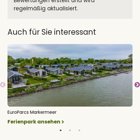
Bewertungen erstellt und wird 
regelmäßig aktualisiert.
Auch für Sie interessant
EuroParcs Markermeer
E
Ferienpark ansehen
F