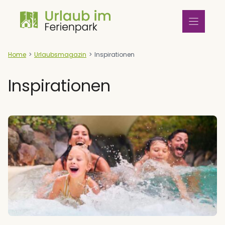
Zum
Inhalt
springen
Home
>
Urlaubsmagazin
>
Inspirationen
Inspirationen