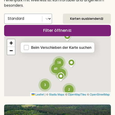
besonders.
Sort by
Sort content
Karten ausblenden
Filter öffnen
Map
+
Beim Verschieben der Karte suchen
−
18
40
4
3
2
Leaflet
|
©
Stadia Maps
©
OpenMapTiles
©
OpenStreetMap