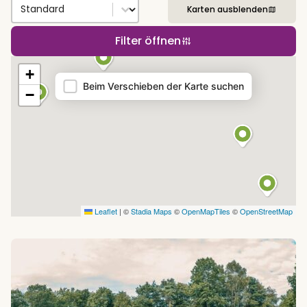
Sort by
Sort content
Karten ausblenden
Filter öffnen
Map
+
Beim Verschieben der Karte suchen
−
Leaflet
|
©
Stadia Maps
©
OpenMapTiles
©
OpenStreetMap