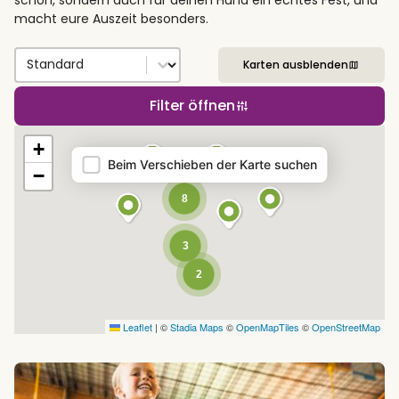
macht eure Auszeit besonders.
Sort by
Sort content
Karten ausblenden
Filter öffnen
Map
+
Beim Verschieben der Karte suchen
−
8
3
2
Leaflet
|
©
Stadia Maps
©
OpenMapTiles
©
OpenStreetMap