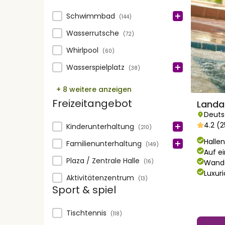
Schwimmen
Schwimmbad
(144)
Wasserrutsche
(72)
Whirlpool
(60)
Wasserspielplatz
(38)
+ 8 weitere anzeigen
Freizeitangebot
Landa
Deuts
4.2 (
Freizeitangebot
Kinderunterhaltung
(210)
Hall
Familienunterhaltung
(149)
Auf e
Plaza / Zentrale Halle
Wande
(16)
Luxuri
Aktivitätenzentrum
(13)
Sport & spiel
Sport & spiel
Tischtennis
(118)