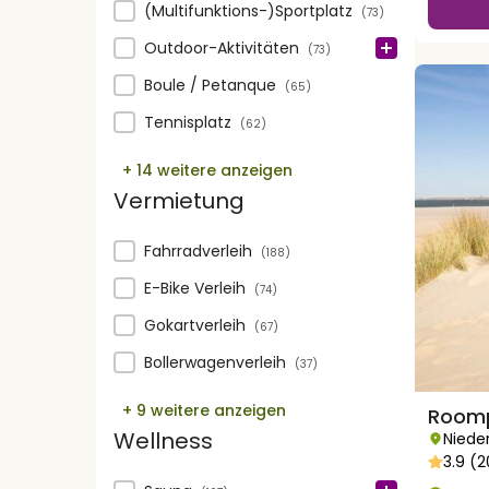
(Multifunktions-)Sportplatz
(73)
Outdoor-Aktivitäten
(73)
Boule / Petanque
(65)
Tennisplatz
(62)
+ 14 weitere anzeigen
Vermietung
Vermietung
Fahrradverleih
(188)
E-Bike Verleih
(74)
Gokartverleih
(67)
Bollerwagenverleih
(37)
+ 9 weitere anzeigen
Roomp
Wellness
Niede
3.9 (