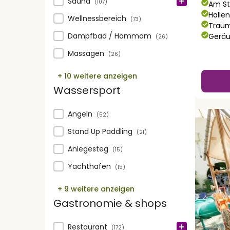
Wellness
Sauna
(107)
Am St
Halle
Wellnessbereich
(73)
Traum
Dampfbad / Hammam
Geräu
(26)
Massagen
(26)
+ 10 weitere anzeigen
Wassersport
Wassersport
Angeln
(52)
Stand Up Paddling
(21)
Anlegesteg
(15)
Yachthafen
(15)
+ 9 weitere anzeigen
Gastronomie & shops
Gastronomie & shops
Restaurant
(172)