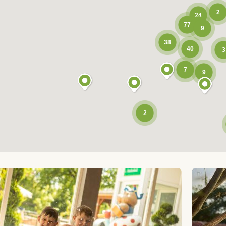
2
24
77
9
38
40
3
7
9
2