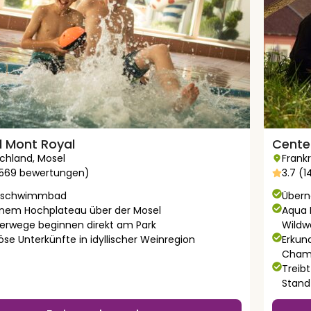
l Mont Royal
Center
chland
,
Mosel
Frank
2569 bewertungen)
3.7 (
enschwimmbad
Übern
inem Hochplateau über der Mosel
Aqua 
rwege beginnen direkt am Park
Wildw
öse Unterkünfte in idyllischer Weinregion
Erkun
Cham
Treib
Stand