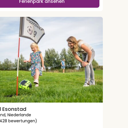
Ferienpark ansehen
l Esonstad
and
,
Niederlande
3428 bewertungen)