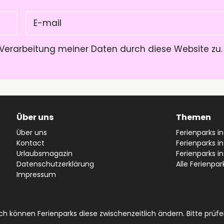
E-
mail
(Pflichtfeld)
Verarbeitung meiner Daten durch diese Website zu
Über uns
Themen
Über uns
Ferienparks i
Kontact
Ferienparks in
Urlaubsmagazin
Ferienparks i
Datenschutzerklärung
Alle Ferienpar
Impressum
 können Ferienparks diese zwischenzeitlich ändern. Bitte prüfen