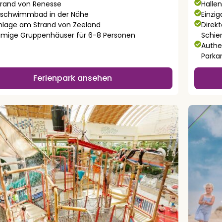
rand von Renesse
Halle
nschwimmbad in der Nähe
Einzi
lage am Strand von Zeeland
Direk
mige Gruppenhäuser für 6-8 Personen
Schie
Authe
Parka
Ferienpark ansehen