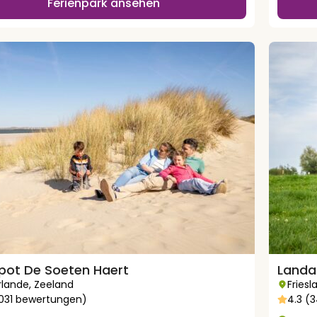
Ferienpark ansehen
ot De Soeten Haert
Landa
rlande
,
Zeeland
Friesl
2031 bewertungen)
4.3 (