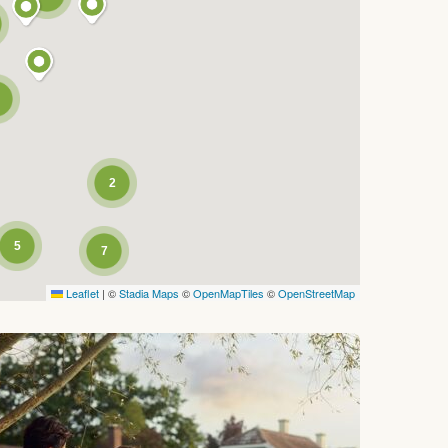
2
5
7
Leaflet
|
©
Stadia Maps
©
OpenMapTiles
©
OpenStreetMap