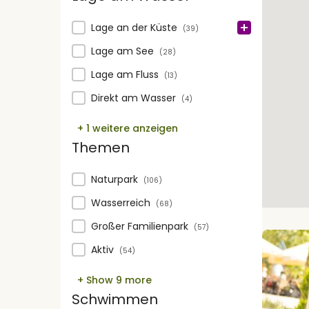
Lage am Wasser
Lage an der Küste
(39)
Lage am See
(28)
Lage am Fluss
(13)
Direkt am Wasser
(4)
+ 1 weitere anzeigen
Themen
Themen
Naturpark
(106)
Wasserreich
(68)
Großer Familienpark
(57)
Aktiv
(54)
+ Show 9 more
Schwimmen