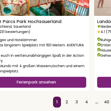
r Parcs Park Hochsauerland
Landa
chland
,
Sauerland
Niede
12231 bewertungen)
4.1 (
ges und Hotelzimmer
Ruhige
as längstem Spielplatz mit 160 Metern: AVENTURA
Entla
Häuse
t euch in wetterunabhängigen Spaß in der Action
Gehwe
ry
Mundo mit 4 großen Wasserrutschen und einem
rspielplatz
Ferienpark ansehen
1
2
3
4
…
40