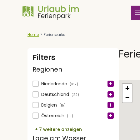
Zum
Inhalt
springen
Home
>
Ferienparks
Feri
Filters
Regionen
Map
Regionen
Niederlande
(182)
+
Deutschland
(22)
−
Belgien
(15)
Österreich
(10)
+ 7 weitere anzeigen
Lage am Wasser