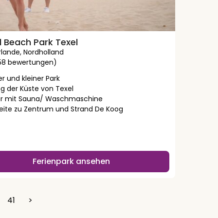
l Beach Park Texel
rlande
,
Nordholland
758 bewertungen)
r und kleiner Park
ng der Küste von Texel
r mit Sauna/ Waschmaschine
ite zu Zentrum und Strand De Koog
Ferienpark ansehen
41
>