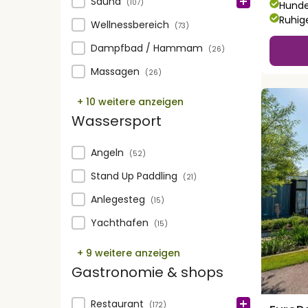
Wellness
Sauna
(107)
Hunde
Ruhig
Wellnessbereich
(73)
Dampfbad / Hammam
(26)
Massagen
(26)
+ 10 weitere anzeigen
Wassersport
Wassersport
Angeln
(52)
Stand Up Paddling
(21)
Anlegesteg
(15)
Yachthafen
(15)
+ 9 weitere anzeigen
Gastronomie & shops
Gastronomie & shops
Restaurant
(172)