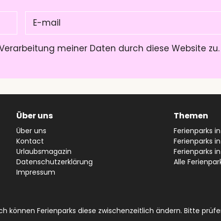
E-
mail
(Pflichtfeld)
Verarbeitung meiner Daten durch diese Website zu
Über uns
Themen
Über uns
Ferienparks i
Kontact
Ferienparks in
Urlaubsmagazin
Ferienparks i
Datenschutzerklärung
Alle Ferienpar
Impressum
 können Ferienparks diese zwischenzeitlich ändern. Bitte prüfen