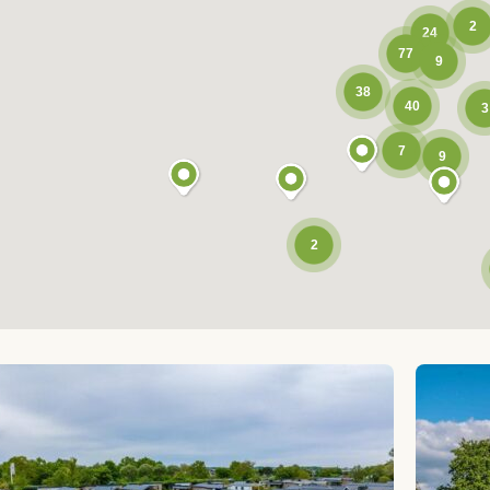
2
24
77
9
38
40
3
7
9
2