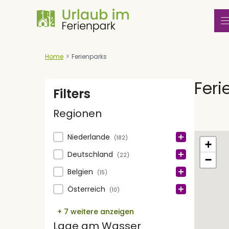
Zum
Inhalt
springen
Home
>
Ferienparks
Feri
Filters
Regionen
Map
Regionen
Niederlande
(182)
+
Deutschland
(22)
−
Belgien
(15)
Österreich
(10)
+ 7 weitere anzeigen
Lage am Wasser