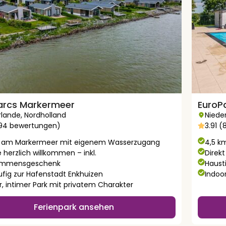
arcs Markermeer
EuroP
rlande
,
Nordholland
Niede
594 bewertungen)
3.91 
t am Markermeer mit eigenem Wasserzugang
4,5 k
 herzlich willkommen – inkl.
Direk
kommensgeschenk
Haust
ufig zur Hafenstadt Enkhuizen
Indoo
r, intimer Park mit privatem Charakter
Ferienpark ansehen