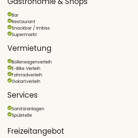
Gastronomie & Shops
Bar
Restaurant
Snackbar / Imbiss
Supermarkt
Vermietung
Bollerwagenverleih
E-Bike Verleih
Fahrradverleih
Gokartverleih
Services
Sanitäranlagen
Spülstelle
Freizeitangebot