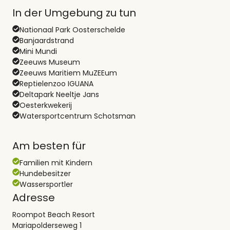
In der Umgebung zu tun
Nationaal Park Oosterschelde
Banjaardstrand
Mini Mundi
Zeeuws Museum
Zeeuws Maritiem MuZEEum
Reptielenzoo IGUANA
Deltapark Neeltje Jans
Oesterkwekerij
Watersportcentrum Schotsman
Am besten für
Familien mit Kindern
Hundebesitzer
Wassersportler
Adresse
Roompot Beach Resort
Mariapolderseweg 1