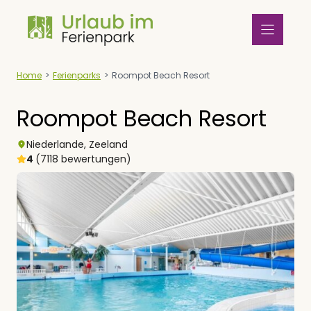
Zum
Inhalt
springen
Home
>
Ferienparks
>
Roompot Beach Resort
Roompot Beach Resort
Niederlande
,
Zeeland
4
(7118 bewertungen)