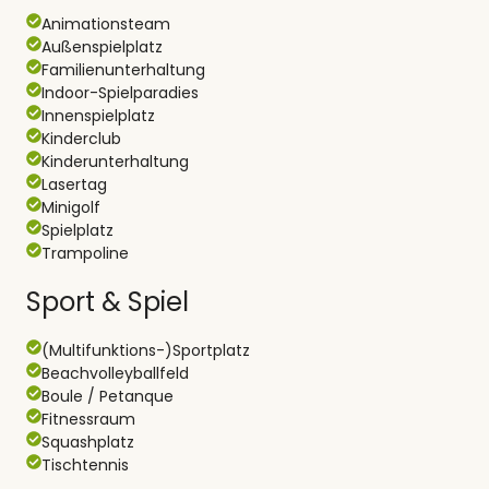
Animationsteam
Außenspielplatz
Familienunterhaltung
Indoor-Spielparadies
Innenspielplatz
Kinderclub
Kinderunterhaltung
Lasertag
Minigolf
Spielplatz
Trampoline
Sport & Spiel
(Multifunktions-)Sportplatz
Beachvolleyballfeld
Boule / Petanque
Fitnessraum
Squashplatz
Tischtennis